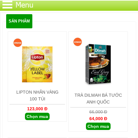
SẢN PHẨM
LIPTON NHÃN VÀNG
TRÀ DILMAH BÁ TƯỚC
100 TÚI
ANH QUỐC
123,000 Đ
66,000 Đ
Chọn mua
64,000 Đ
Chọn mua