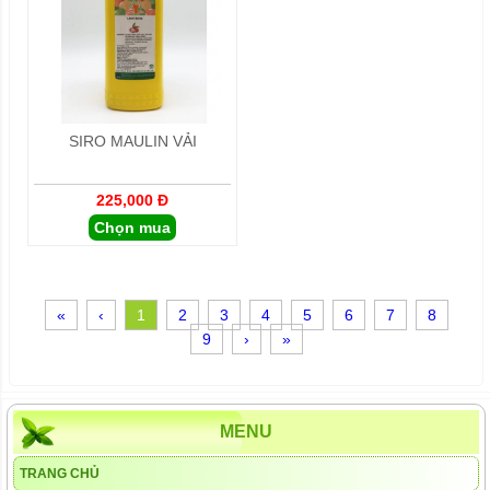
SIRO MAULIN VẢI
225,000 Đ
Chọn mua
«
‹
1
2
3
4
5
6
7
8
9
›
»
MENU
TRANG CHỦ