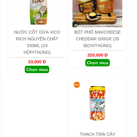
NƯỚC CỐT DỪA VICO
BỘT PHÔ MAI/CHEESE
RICH NGUYÊN CHẤT
CHEDDAR 500GR (35
330ML (24
BỊCH/THÙNG)
HỘP/THÙNG)
320,000 Đ
33,000 Đ
Chọn mua
Chọn mua
THẠCH TRÁI CÂY