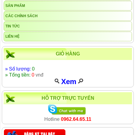
SẢN PHẨM
CÁC CHÍNH SÁCH
TIN TỨC
LIÊN HỆ
GIỎ HÀNG
» Số lượng:
0
» Tổng tiền:
0
vnđ
Xem
HỖ TRỢ TRỰC TUYẾN
Hotline
0962.64.65.11