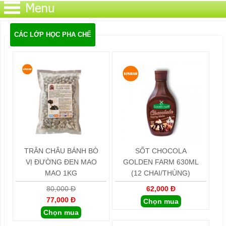
CÁC LỚP HỌC PHA CHẾ
TRÂN CHÂU BÁNH BÒ
SỐT CHOCOLA
VỊ ĐƯỜNG ĐEN MAO
GOLDEN FARM 630ML
MAO 1KG
(12 CHAI/THÙNG)
80,000 Đ
62,000 Đ
77,000 Đ
Chọn mua
Chọn mua