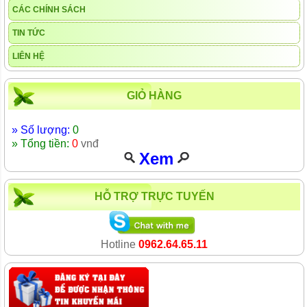
CÁC CHÍNH SÁCH
TIN TỨC
LIÊN HỆ
GIỎ HÀNG
» Số lượng:
0
» Tổng tiền:
0
vnđ
Xem
HỖ TRỢ TRỰC TUYẾN
Hotline
0962.64.65.11