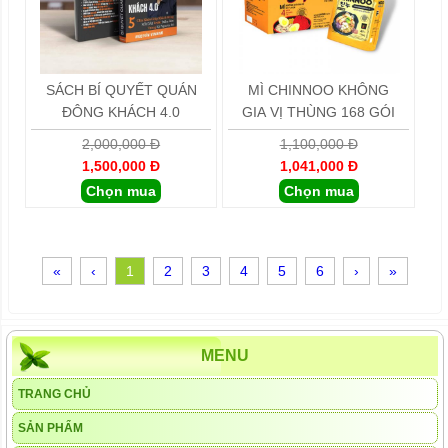
SÁCH BÍ QUYẾT QUÁN
MÌ CHINNOO KHÔNG
ĐÔNG KHÁCH 4.0
GIA VỊ THÙNG 168 GÓI
2,000,000 Đ
1,100,000 Đ
1,500,000 Đ
1,041,000 Đ
Chọn mua
Chọn mua
«
‹
1
2
3
4
5
6
›
»
MENU
TRANG CHỦ
SẢN PHẨM