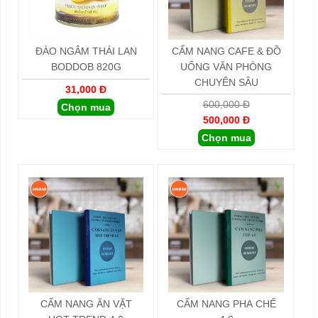
ĐÀO NGÂM THÁI LAN
CẨM NANG CAFE & ĐỒ
BODDOB 820G
UỐNG VĂN PHÒNG
CHUYÊN SÂU
31,000 Đ
600,000 Đ
Chọn mua
500,000 Đ
Chọn mua
CẨM NANG ĂN VẶT
CẨM NANG PHA CHẾ