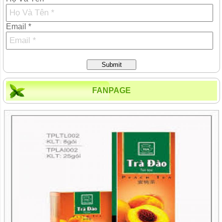
Email *
Submit
FANPAGE