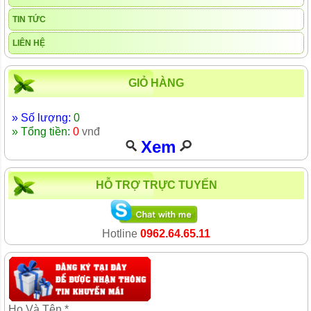
TIN TỨC
LIÊN HỆ
GIỎ HÀNG
» Số lượng:
0
» Tổng tiền:
0
vnđ
Xem
HỖ TRỢ TRỰC TUYẾN
Hotline
0962.64.65.11
Họ Và Tên *