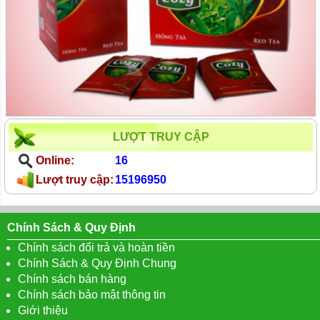
LƯỢT TRUY CẬP
Online:
16
Lượt truy cập:
15196950
Chính Sách & Quy Định
Chính sách đổi trả và hoàn tiền
Chính Sách & Quy Định Chung
Chính sách bán hàng
Chính sách bảo mật thông tin
Giới thiệu