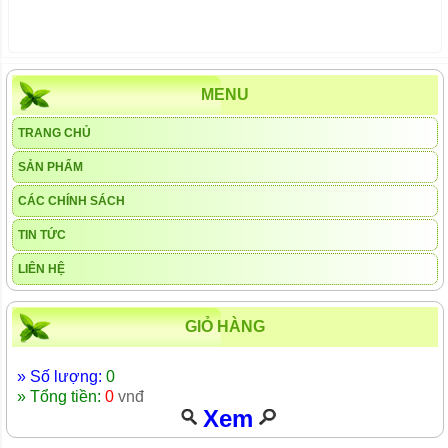
MENU
TRANG CHỦ
SẢN PHẨM
CÁC CHÍNH SÁCH
TIN TỨC
LIÊN HỆ
GIỎ HÀNG
» Số lượng:
0
» Tổng tiền:
0
vnđ
Xem