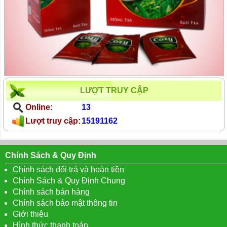
LƯỢT TRUY CẬP
Online:
13
Lượt truy cập:
15191162
Chính Sách & Quy Định
Chính sách đổi trả và hoàn tiền
Chính Sách & Quy Định Chung
Chính sách bán hàng
Chính sách bảo mật thông tin
Giới thiệu
Hình thức thanh toán