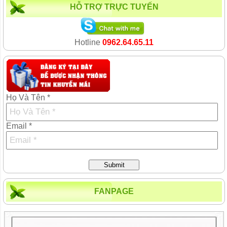
HỖ TRỢ TRỰC TUYẾN
Hotline
0962.64.65.11
Họ Và Tên *
Email *
Submit
FANPAGE