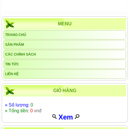
MENU
TRANG CHỦ
SẢN PHẨM
CÁC CHÍNH SÁCH
TIN TỨC
LIÊN HỆ
GIỎ HÀNG
» Số lượng:
0
» Tổng tiền:
0
vnđ
Xem