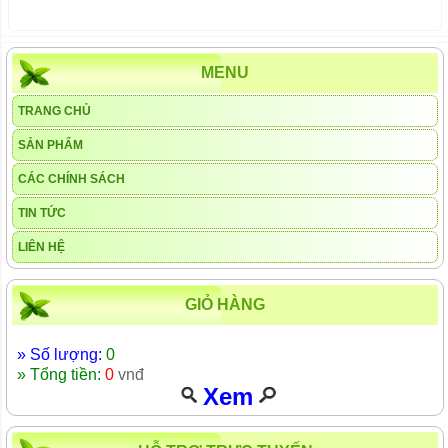
MENU
TRANG CHỦ
SẢN PHẨM
CÁC CHÍNH SÁCH
TIN TỨC
LIÊN HỆ
GIỎ HÀNG
» Số lượng:
0
» Tổng tiền:
0
vnđ
Xem