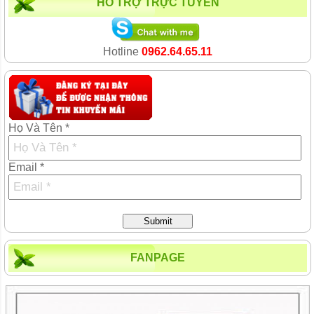
HỖ TRỢ TRỰC TUYẾN
Hotline
0962.64.65.11
Họ Và Tên *
Email *
Submit
FANPAGE