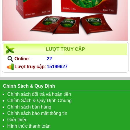
LƯỢT TRUY CẬP
Online:
22
Lượt truy cập:
15199627
Chính Sách & Quy Định
Chính sách đổi trả và hoàn tiền
Chính Sách & Quy Định Chung
Chính sách bán hàng
Chính sách bảo mật thông tin
Giới thiệu
Hình thức thanh toán