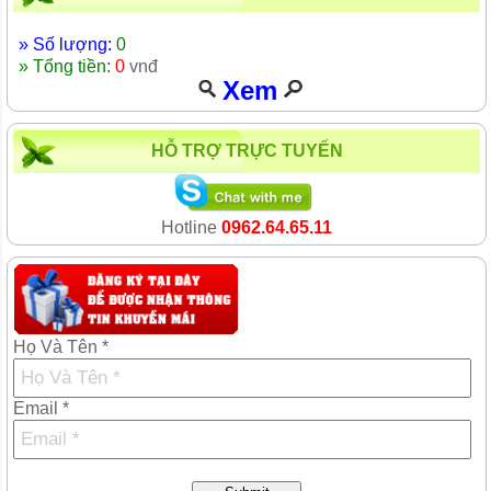
» Số lượng:
0
» Tổng tiền:
0
vnđ
Xem
HỖ TRỢ TRỰC TUYẾN
Hotline
0962.64.65.11
Họ Và Tên *
Email *