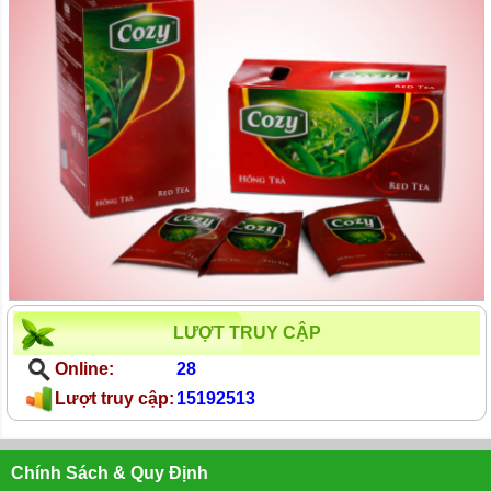
LƯỢT TRUY CẬP
Online:
28
Lượt truy cập:
15192513
Chính Sách & Quy Định