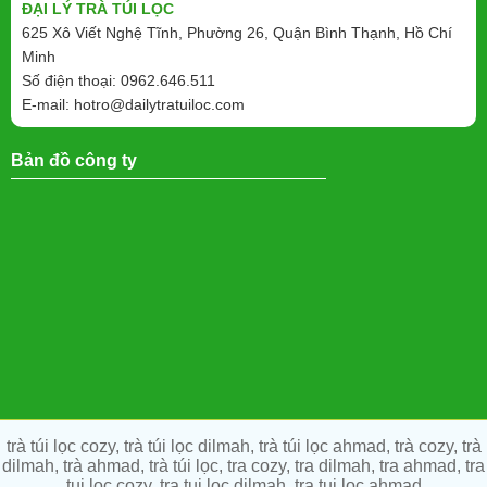
ĐẠI LÝ TRÀ TÚI LỌC
625 Xô Viết Nghệ Tĩnh, Phường 26, Quận Bình Thạnh, Hồ Chí
Minh
Số điện thoại: 0962.646.511
E-mail:
hotro@dailytratuiloc.com
Bản đồ công ty
trà túi lọc cozy, trà túi lọc dilmah, trà túi lọc ahmad, trà cozy, trà
dilmah, trà ahmad, trà túi lọc, tra cozy, tra dilmah, tra ahmad, tra
tui loc cozy, tra tui loc dilmah, tra tui loc ahmad