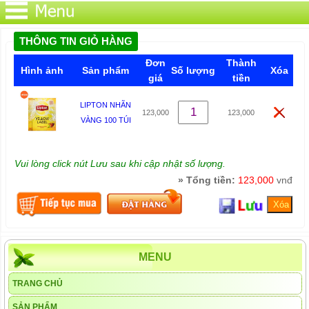
THÔNG TIN GIỎ HÀNG
Đơn
Thành
Hình ảnh
Sản phẩm
Số lượng
Xóa
giá
tiền
LIPTON NHÃN
123,000
123,000
VÀNG 100 TÚI
Vui lòng click nút Lưu sau khi cập nhật số lượng.
» Tổng tiền:
123,000
vnđ
MENU
TRANG CHỦ
SẢN PHẨM