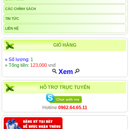
CÁC CHÍNH SÁCH
TIN TỨC
LIÊN HỆ
GIỎ HÀNG
» Số lượng:
1
» Tổng tiền:
123,000
vnđ
Xem
HỖ TRỢ TRỰC TUYẾN
Hotline
0962.64.65.11