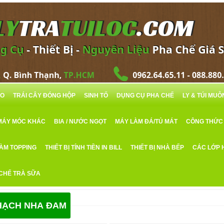
RO
TRÁI CÂY ĐÓNG HỘP
SINH TỐ
DỤNG CỤ PHA CHẾ
LY & TÚI MU
MÁY MÓC KHÁC
BIA / NƯỚC NGỌT
MÁY LÀM ĐÁ/TỦ MÁT
CÔNG THỨC
LÀM TOPPING
THIẾT BỊ TÍNH TIỀN IN BILL
THIẾT BỊ NHÀ BẾP
CÁC LỚP 
 CHẾ TRÀ SỮA
HẠCH NHA ĐAM