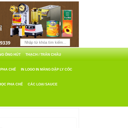
ỖNG ỐNG HÚT
THẠCH / TRÂN CHÂU
 PHA CHẾ
IN LOGO IN MÀNG DẬP LY CỐC
HỌC PHA CHẾ
CÁC LOẠI SAUCE