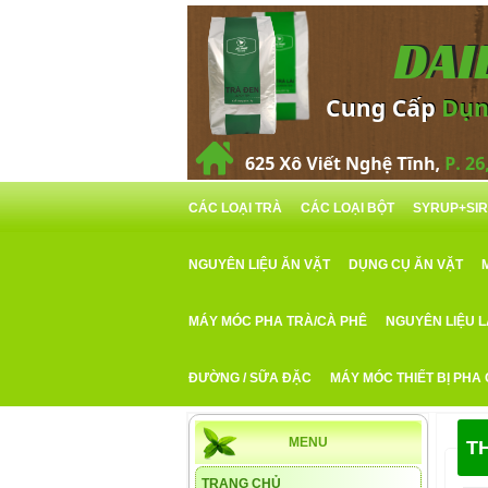
CÁC LOẠI TRÀ
CÁC LOẠI BỘT
SYRUP+SI
NGUYÊN LIỆU ĂN VẶT
DỤNG CỤ ĂN VẶT
MÁY MÓC PHA TRÀ/CÀ PHÊ
NGUYÊN LIỆU 
ĐƯỜNG / SỮA ĐẶC
MÁY MÓC THIẾT BỊ PHA
MENU
T
TRANG CHỦ