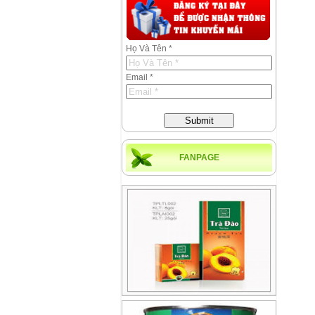
Họ Và Tên *
Email *
Submit
FANPAGE