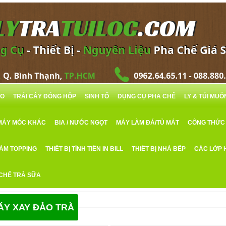
RO
TRÁI CÂY ĐÓNG HỘP
SINH TỐ
DỤNG CỤ PHA CHẾ
LY & TÚI MU
MÁY MÓC KHÁC
BIA / NƯỚC NGỌT
MÁY LÀM ĐÁ/TỦ MÁT
CÔNG THỨC
LÀM TOPPING
THIẾT BỊ TÍNH TIỀN IN BILL
THIẾT BỊ NHÀ BẾP
CÁC LỚP 
 CHẾ TRÀ SỮA
ÁY XAY ĐẢO TRÀ