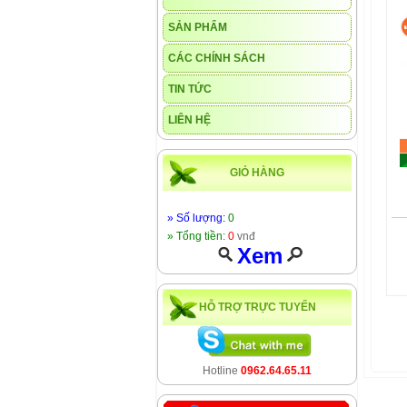
SẢN PHẨM
CÁC CHÍNH SÁCH
TIN TỨC
LIÊN HỆ
GIỎ HÀNG
» Số lượng:
0
» Tổng tiền:
0
vnđ
Xem
HỖ TRỢ TRỰC TUYẾN
Hotline
0962.64.65.11