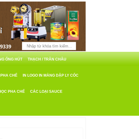
ỖNG ỐNG HÚT
THẠCH / TRÂN CHÂU
 PHA CHẾ
IN LOGO IN MÀNG DẬP LY CỐC
HỌC PHA CHẾ
CÁC LOẠI SAUCE