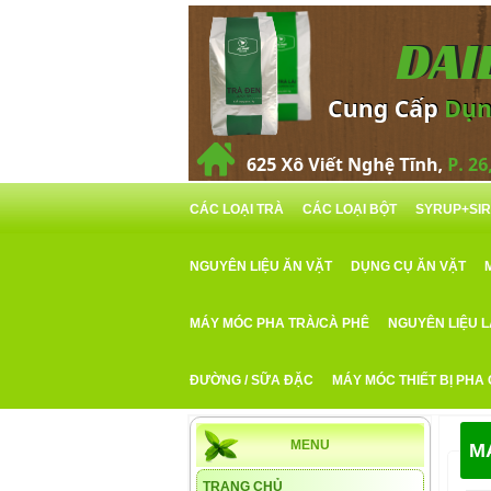
CÁC LOẠI TRÀ
CÁC LOẠI BỘT
SYRUP+SI
NGUYÊN LIỆU ĂN VẶT
DỤNG CỤ ĂN VẶT
MÁY MÓC PHA TRÀ/CÀ PHÊ
NGUYÊN LIỆU 
ĐƯỜNG / SỮA ĐẶC
MÁY MÓC THIẾT BỊ PHA
MENU
M
TRANG CHỦ