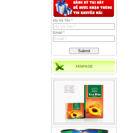
Họ Và Tên *
Email *
Submit
FANPAGE