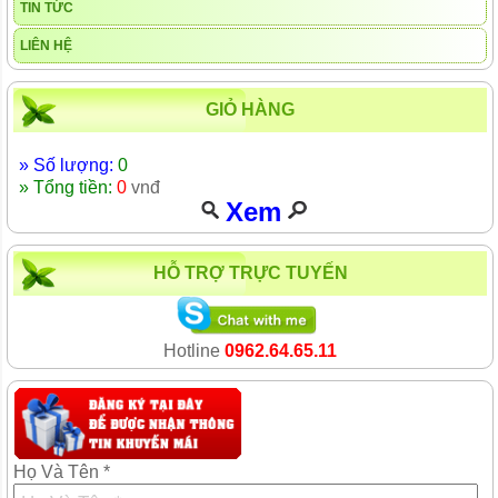
TIN TỨC
LIÊN HỆ
GIỎ HÀNG
» Số lượng:
0
» Tổng tiền:
0
vnđ
Xem
HỖ TRỢ TRỰC TUYẾN
Hotline
0962.64.65.11
Họ Và Tên *