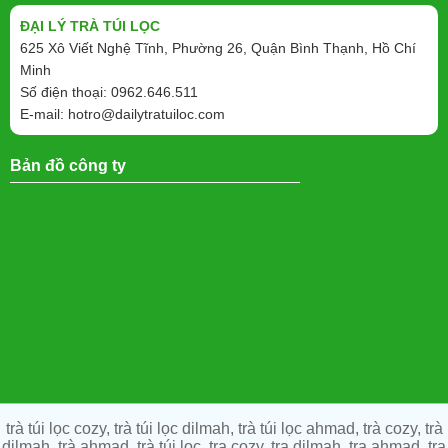
ĐẠI LÝ TRÀ TÚI LỌC
625 Xô Viết Nghệ Tĩnh, Phường 26, Quận Bình Thạnh, Hồ Chí
Minh
Số điện thoại: 0962.646.511
E-mail:
hotro@dailytratuiloc.com
Bản đồ công ty
trà túi lọc cozy, trà túi lọc dilmah, trà túi lọc ahmad, trà cozy, trà
dilmah, trà ahmad, trà túi lọc, tra cozy, tra dilmah, tra ahmad, tra