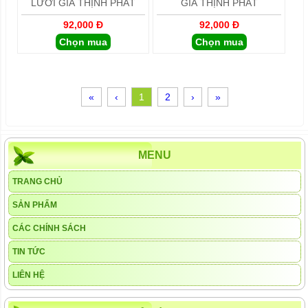
LƯỚI GIA THỊNH PHÁT
GIA THỊNH PHÁT
92,000 Đ
92,000 Đ
Chọn mua
Chọn mua
«
‹
1
2
›
»
MENU
TRANG CHỦ
SẢN PHẨM
CÁC CHÍNH SÁCH
TIN TỨC
LIÊN HỆ