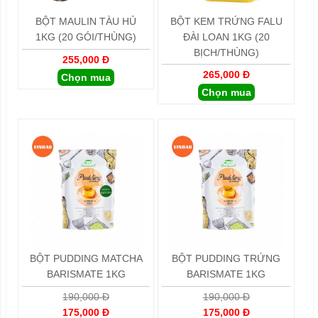
BỘT MAULIN TÀU HỦ
BỘT KEM TRỨNG FALU
1KG (20 GÓI/THÙNG)
ĐÀI LOAN 1KG (20
BỊCH/THÙNG)
255,000 Đ
265,000 Đ
Chọn mua
Chọn mua
BỘT PUDDING MATCHA
BỘT PUDDING TRỨNG
BARISMATE 1KG
BARISMATE 1KG
190,000 Đ
190,000 Đ
175,000 Đ
175,000 Đ