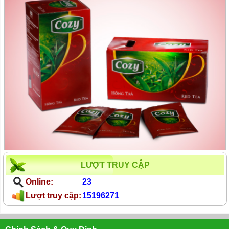
LƯỢT TRUY CẬP
Online:
23
Lượt truy cập:
15196271