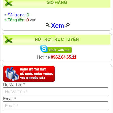
GIỎ HÀNG
» Số lượng:
0
» Tổng tiền:
0
vnđ
Xem
HỖ TRỢ TRỰC TUYẾN
Hotline
0962.64.65.11
Họ Và Tên *
Email *