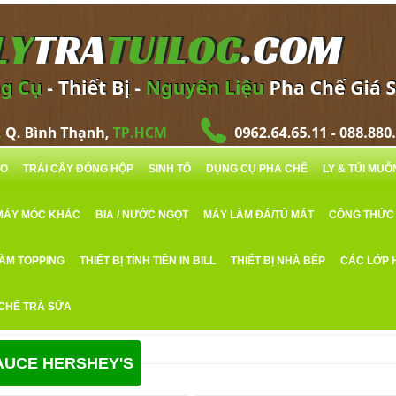
RO
TRÁI CÂY ĐÓNG HỘP
SINH TỐ
DỤNG CỤ PHA CHẾ
LY & TÚI MU
MÁY MÓC KHÁC
BIA / NƯỚC NGỌT
MÁY LÀM ĐÁ/TỦ MÁT
CÔNG THỨC
LÀM TOPPING
THIẾT BỊ TÍNH TIỀN IN BILL
THIẾT BỊ NHÀ BẾP
CÁC LỚP 
 CHẾ TRÀ SỮA
AUCE HERSHEY'S