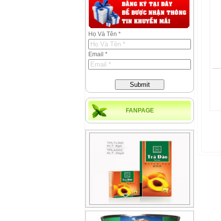
Họ Và Tên *
Email *
Submit
FANPAGE