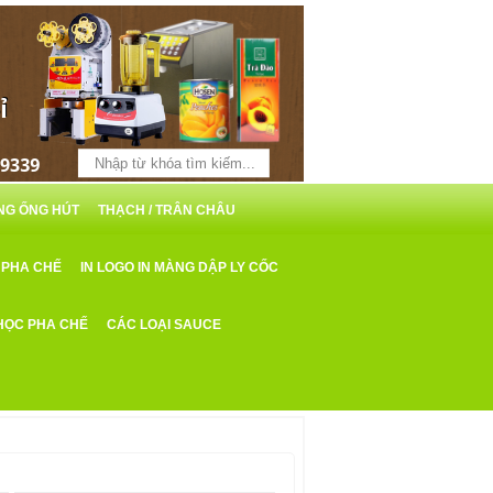
ỖNG ỐNG HÚT
THẠCH / TRÂN CHÂU
 PHA CHẾ
IN LOGO IN MÀNG DẬP LY CỐC
HỌC PHA CHẾ
CÁC LOẠI SAUCE