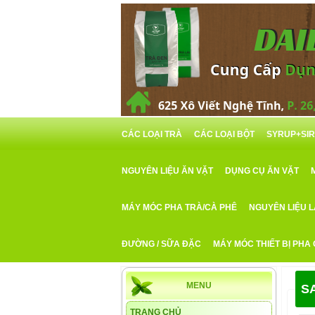
CÁC LOẠI TRÀ
CÁC LOẠI BỘT
SYRUP+SI
NGUYÊN LIỆU ĂN VẶT
DỤNG CỤ ĂN VẶT
MÁY MÓC PHA TRÀ/CÀ PHÊ
NGUYÊN LIỆU 
ĐƯỜNG / SỮA ĐẶC
MÁY MÓC THIẾT BỊ PHA
MENU
S
TRANG CHỦ