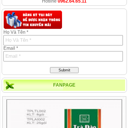
Hotline
0962.64.65.11
Họ Và Tên *
Email *
Submit
FANPAGE