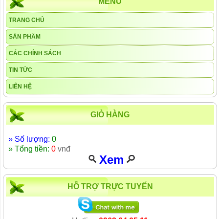
MENU
TRANG CHỦ
SẢN PHẨM
CÁC CHÍNH SÁCH
TIN TỨC
LIÊN HỆ
GIỎ HÀNG
» Số lượng:
0
» Tổng tiền:
0
vnđ
Xem
HỖ TRỢ TRỰC TUYẾN