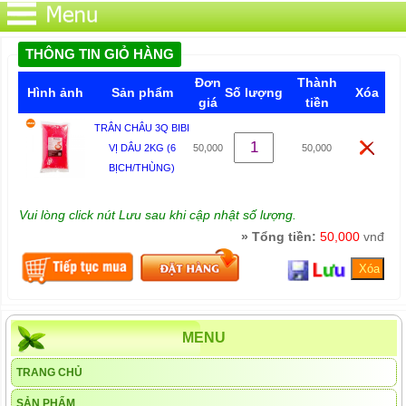
THÔNG TIN GIỎ HÀNG
Đơn
Thành
Hình ảnh
Sản phẩm
Số lượng
Xóa
giá
tiền
TRÂN CHÂU 3Q BIBI
VỊ DÂU 2KG (6
50,000
50,000
BỊCH/THÙNG)
Vui lòng click nút Lưu sau khi cập nhật số lượng.
» Tổng tiền:
50,000
vnđ
MENU
TRANG CHỦ
SẢN PHẨM