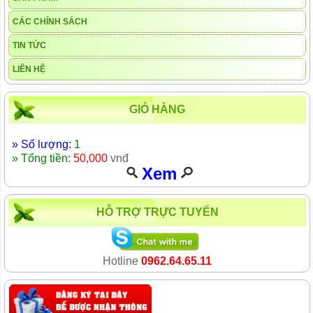
CÁC CHÍNH SÁCH
TIN TỨC
LIÊN HỆ
GIỎ HÀNG
» Số lượng:
1
» Tổng tiền:
50,000
vnđ
Xem
HỖ TRỢ TRỰC TUYẾN
Hotline
0962.64.65.11