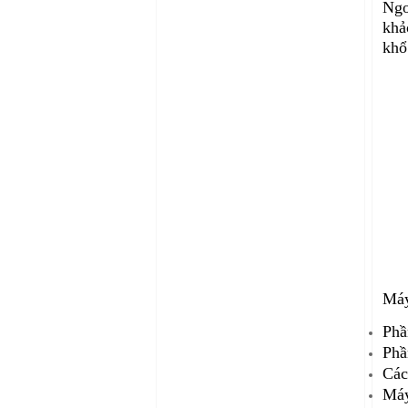
Ngo
khả
khổ
Máy
Phầ
Phầ
Các
Máy