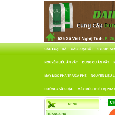
CÁC LOẠI TRÀ
CÁC LOẠI BỘT
SYRUP+SI
NGUYÊN LIỆU ĂN VẶT
DỤNG CỤ ĂN VẶT
MÁY MÓC PHA TRÀ/CÀ PHÊ
NGUYÊN LIỆU 
ĐƯỜNG / SỮA ĐẶC
MÁY MÓC THIẾT BỊ PHA
CH
MENU
TRANG CHỦ