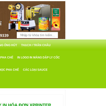
ỖNG ỐNG HÚT
THẠCH / TRÂN CHÂU
 PHA CHẾ
IN LOGO IN MÀNG DẬP LY CỐC
HỌC PHA CHẾ
CÁC LOẠI SAUCE
 IN HÓA ĐƠN XPRINTER