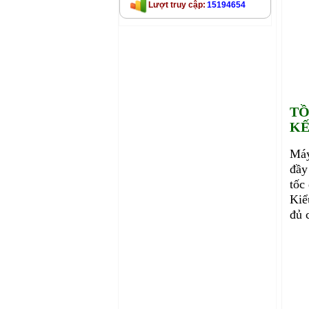
Lượt truy cập:
15194654
TỒ
KẾ
Máy
đầy
tốc
Kiể
đủ 