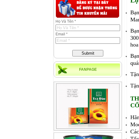
Lợ
Bạn
Mar
Họ Và Tên *
Bạn
Email *
300
hoa
Submit
Bạn
quá
FANPAGE
Tặn
Tặn
TH
CỔ
Hãn
Mod
Cách
Tốc