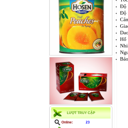
Độ 
Độ 
Cảm
Gia
Dao
Hổ 
Nhi
Ngu
Bảo
LƯỢT TRUY CẬP
Online:
23