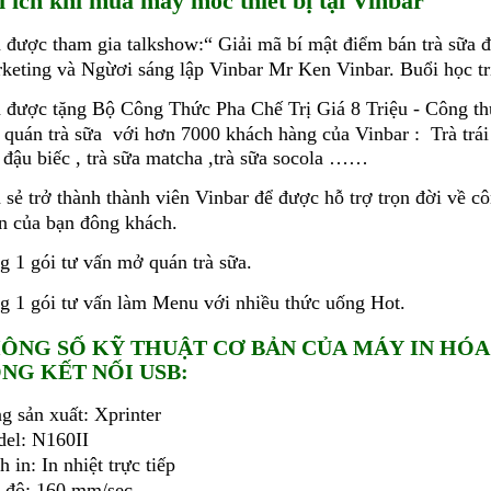
i ích khi mua máy móc thiết bị tại Vinbar
 được tham gia talkshow:“ Giải mã bí mật điểm bán trà sữa 
keting và Ngừơi sáng lập Vinbar Mr Ken Vinbar. Buổi học trị 
 được tặng Bộ Công Thức Pha Chế Trị Giá 8 Triệu - Công th
 quán trà sữa với hơn 7000 khách hàng của Vinbar : Trà trái cây
 đậu biếc , trà sữa matcha ,trà sữa socola ……
 sẻ trở thành thành viên Vinbar để được hỗ trợ trọn đời về cô
n của bạn đông khách.
g 1 gói tư vấn mở quán trà sữa.
g 1 gói tư vấn làm Menu với nhiều thức uống Hot.
ÔNG SỐ KỸ THUẬT CƠ BẢN CỦA MÁY IN HÓA 
NG KẾT NỐI USB:
g sản xuất: Xprinter
el: N160II
 in: In nhiệt trực tiếp
 độ: 160 mm/sec