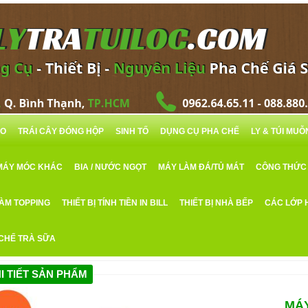
RO
TRÁI CÂY ĐÓNG HỘP
SINH TỐ
DỤNG CỤ PHA CHẾ
LY & TÚI MU
MÁY MÓC KHÁC
BIA / NƯỚC NGỌT
MÁY LÀM ĐÁ/TỦ MÁT
CÔNG THỨC
LÀM TOPPING
THIẾT BỊ TÍNH TIỀN IN BILL
THIẾT BỊ NHÀ BẾP
CÁC LỚP 
 CHẾ TRÀ SỮA
I TIẾT SẢN PHẨM
MÁY