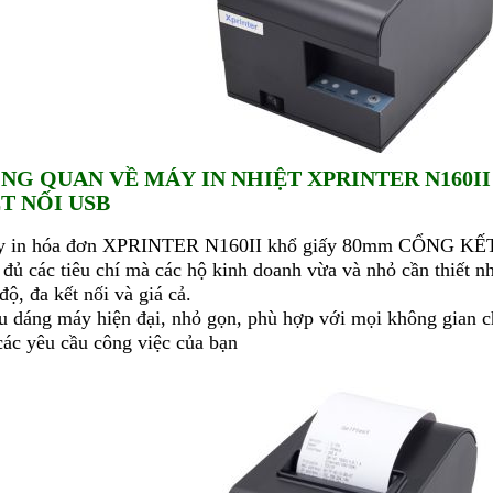
NG QUAN VỀ MÁY IN NHIỆT XPRINTER N160I
T NỐI USB
 in hóa đơn XPRINTER N160II khổ giấy 80mm CỔNG KẾT
 đủ các tiêu chí mà các hộ kinh doanh vừa và nhỏ cần thiết n
 độ, đa kết nối và giá cả.
u dáng máy hiện đại, nhỏ gọn, phù hợp với mọi không gian c
các yêu cầu công việc của bạn