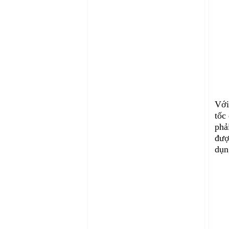
Với
tốc
phả
đượ
dụn