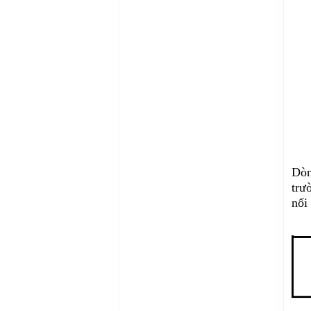
Dòn
trư
nối