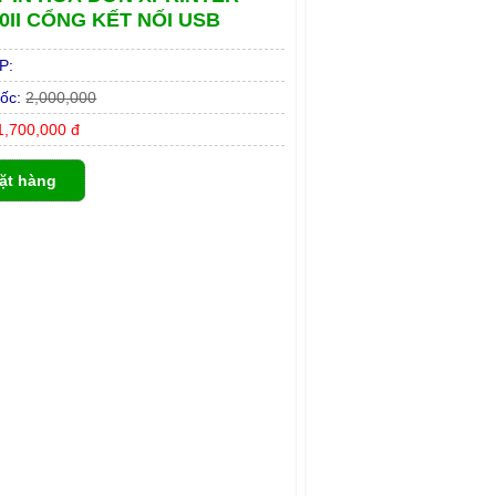
0II CỔNG KẾT NỐI USB
P:
ốc:
2,000,000
,700,000 đ
ặt hàng