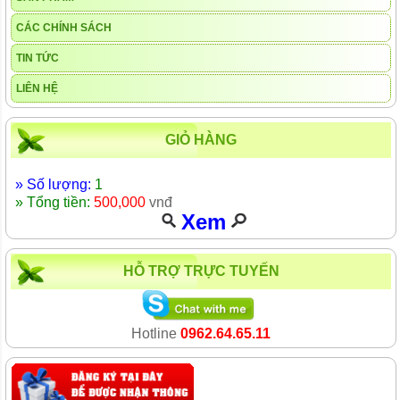
CÁC CHÍNH SÁCH
TIN TỨC
LIÊN HỆ
GIỎ HÀNG
» Số lượng:
1
» Tổng tiền:
500,000
vnđ
Xem
HỖ TRỢ TRỰC TUYẾN
Hotline
0962.64.65.11