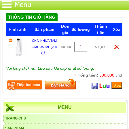
THÔNG TIN GIỎ HÀNG
Đơn
Thành
Hình ảnh
Sản phẩm
Số lượng
Xóa
giá
tiền
CHAI NHỰA TAM
GIÁC 350ML (200
500,000
500,000
CÁI)
Vui lòng click nút Lưu sau khi cập nhật số lượng.
» Tổng tiền:
500,000
vnđ
MENU
TRANG CHỦ
SẢN PHẨM