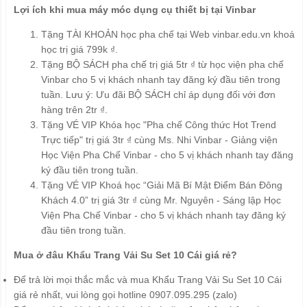
Lợi ích khi mua máy móc dụng cụ thiết bị tại Vinbar
Tặng TÀI KHOẢN học pha chế tại Web vinbar.edu.vn khoá
học trị giá 799k ₫.
Tặng BỘ SÁCH pha chế trị giá 5tr ₫ từ học viện pha chế
Vinbar cho 5 vị khách nhanh tay đăng ký đầu tiên trong
tuần. Lưu ý: Ưu đãi BỘ SÁCH chỉ áp dụng đối với đơn
hàng trên 2tr ₫.
Tặng VÉ VIP Khóa học "Pha chế Công thức Hot Trend
Trực tiếp" trị giá 3tr ₫ cùng Ms. Nhi Vinbar - Giảng viện
Học Viện Pha Chế Vinbar - cho 5 vị khách nhanh tay đăng
ký đầu tiên trong tuần.
Tặng VÉ VIP Khoá học “Giải Mã Bí Mật Điểm Bán Đông
Khách 4.0” trị giá 3tr ₫ cùng Mr. Nguyên - Sáng lập Học
Viện Pha Chế Vinbar - cho 5 vị khách nhanh tay đăng ký
đầu tiên trong tuần.
Mua ở đâu Khẩu Trang Vải Su Set 10 Cái giá rẻ?
Để trả lời mọi thắc mắc và mua Khẩu Trang Vải Su Set 10 Cái
giá rẻ nhất, vui lòng gọi hotline 0907.095.295 (zalo)