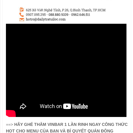
==>
HÃY GHÉ THĂM VINBAR 1 LẦN RINH NGAY CÔNG THỨC
HOT CHO MENU CỦA BẠN VÀ BÍ QUYẾT QUÁN ĐÔNG