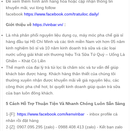
Để xem thêm hình ảnh hàng hóa hoặc cập nhận thông tin
khuyến mãi, vui lòng follow
facebook
https://www.facebook.com/tratuiloc.daily/
Giới thiệu về
https://vinbar.vn/
:
Là nhà phân phối nguyên liệu dụng cụ, máy móc pha chế giá sỉ
hàng đầu tại Hồ Chí Minh và các tỉnh miền Nam với hơn 05 năm
kinh nghiệm bỏ sỉ và 10 năm kinh doanh trà sữa và các loại
nước uống giải khát với thương hiệu Trà Sữa Tứ Quý – Uống Là
Ghiền – Khát Có Liền
Thế mạnh của đại lý trà túi lọc là chăm sóc và tư vấn để giúp
khách bán được hàng. Khách hàng thân thiết của chúng tôi
thường xuyên nhận được khuyến mãi về giá nguyên liệu, các
công thức pha chế hot, bí quyết kinh doanh giúp quán trà sữa
của bạn luôn đông khách.
5 Cách Hỗ Trợ Thuận Tiện Và Nhanh Chóng Luôn Sẵn Sàng
1-[F]:
https://www.facebook.com/kenvinbar
- inbox profile cá
nhân rồi đặt hàng
2-[Z]: 0907.095.295 (zalo) - 0988.408.413 (zalo) - Kết bạn zalo