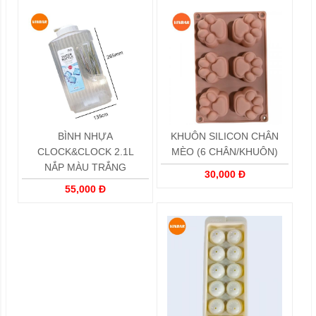
BÌNH NHỰA
KHUÔN SILICON CHÂN
CLOCK&CLOCK 2.1L
MÈO (6 CHÂN/KHUÔN)
NẮP MÀU TRẮNG
30,000 Đ
55,000 Đ