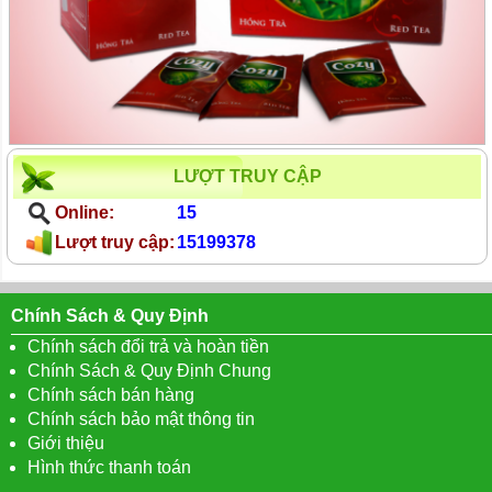
LƯỢT TRUY CẬP
Online:
15
Lượt truy cập:
15199378
Chính Sách & Quy Định
Chính sách đổi trả và hoàn tiền
Chính Sách & Quy Định Chung
Chính sách bán hàng
Chính sách bảo mật thông tin
Giới thiệu
Hình thức thanh toán