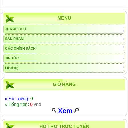
MENU
TRANG CHỦ
SẢN PHẨM
CÁC CHÍNH SÁCH
TIN TỨC
LIÊN HỆ
GIỎ HÀNG
» Số lượng:
0
» Tổng tiền:
0
vnđ
Xem
HỖ TRỢ TRỰC TUYẾN