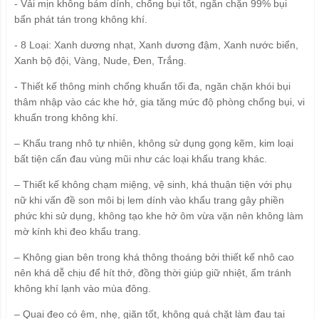
- Vải mịn không bám dính, chống bụi tốt, ngăn chặn 99% bụi
bẩn phát tán trong không khí.
- 8 Loại: Xanh dương nhạt, Xanh dương đậm, Xanh nước biển,
Xanh bộ đội, Vàng, Nude, Đen, Trắng.
- Thiết kế thông minh chống khuẩn tối đa, ngăn chặn khói bụi
thâm nhập vào các khe hở, gia tăng mức độ phòng chống bụi, vi
khuẩn trong không khí.
– Khẩu trang nhô tự nhiên, không sử dụng gọng kẽm, kim loại
bất tiện cấn đau vùng mũi như các loại khẩu trang khác.
– Thiết kế không chạm miệng, vệ sinh, khá thuận tiện với phụ
nữ khi vấn đề son môi bị lem dính vào khẩu trang gây phiền
phức khi sử dụng, không tạo khe hở ôm vừa vặn nên không làm
mờ kính khi đeo khẩu trang.
– Không gian bên trong khá thông thoáng bởi thiết kế nhô cao
nên khá dễ chịu để hít thở, đồng thời giúp giữ nhiệt, ẩm tránh
không khí lạnh vào mùa đông.
– Quai đeo có êm, nhẹ, giãn tốt, không quá chặt làm đau tai