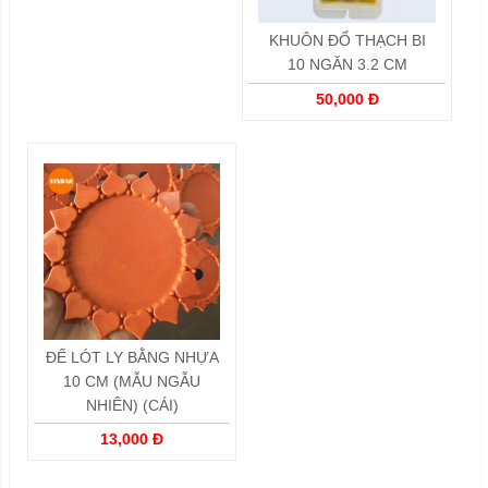
KHUÔN ĐỔ THẠCH BI
10 NGĂN 3.2 CM
50,000 Đ
ĐẾ LÓT LY BẰNG NHỰA
10 CM (MẪU NGẪU
NHIÊN) (CÁI)
13,000 Đ