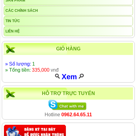
SẢN PHẨM
CÁC CHÍNH SÁCH
TIN TỨC
LIÊN HỆ
GIỎ HÀNG
» Số lượng:
1
» Tổng tiền:
335,000
vnđ
Xem
HỖ TRỢ TRỰC TUYẾN
Hotline
0962.64.65.11