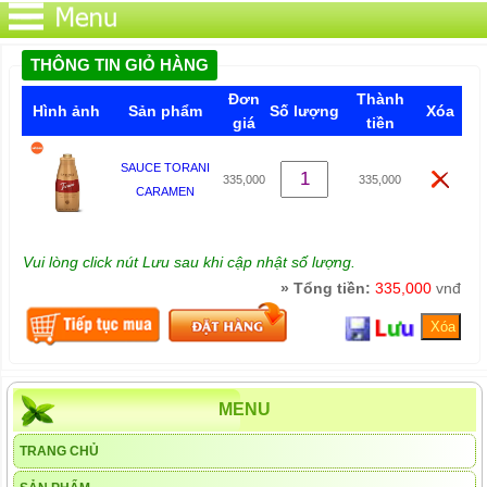
THÔNG TIN GIỎ HÀNG
Đơn
Thành
Hình ảnh
Sản phẩm
Số lượng
Xóa
giá
tiền
SAUCE TORANI
335,000
335,000
CARAMEN
Vui lòng click nút Lưu sau khi cập nhật số lượng.
» Tổng tiền:
335,000
vnđ
MENU
TRANG CHỦ