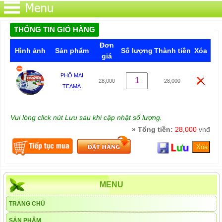
THÔNG TIN GIỎ HÀNG
Đơn
Hình ảnh
Sản phẩm
Số lượng
Thành tiền
Xóa
giá
PHÔ MAI
28,000
28,000
TEAMA
Vui lòng click nút Lưu sau khi cập nhật số lượng.
» Tổng tiền:
28,000
vnđ
MENU
TRANG CHỦ
SẢN PHẨM