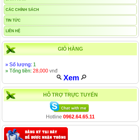
CÁC CHÍNH SÁCH
TIN TỨC
LIÊN HỆ
GIỎ HÀNG
» Số lượng:
1
» Tổng tiền:
28,000
vnđ
Xem
HỖ TRỢ TRỰC TUYẾN
Hotline
0962.64.65.11