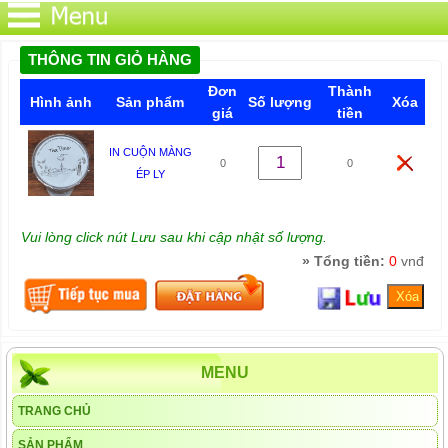
THÔNG TIN GIỎ HÀNG
Đơn
Thành
Hình ảnh
Sản phẩm
Số lượng
Xóa
giá
tiền
IN CUỘN MÀNG
0
0
ÉP LY
Vui lòng click nút Lưu sau khi cập nhật số lượng.
» Tổng tiền:
0
vnđ
MENU
TRANG CHỦ
SẢN PHẨM