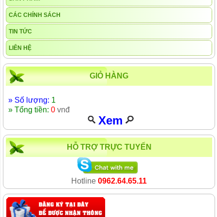
CÁC CHÍNH SÁCH
TIN TỨC
LIÊN HỆ
GIỎ HÀNG
» Số lượng:
1
» Tổng tiền:
0
vnđ
Xem
HỖ TRỢ TRỰC TUYẾN
Hotline
0962.64.65.11