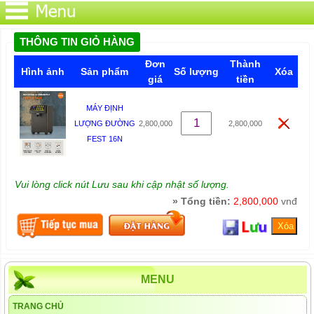
THÔNG TIN GIỎ HÀNG
Đơn
Thành
Hình ảnh
Sản phẩm
Số lượng
Xóa
giá
tiền
MÁY ĐỊNH
LƯỢNG ĐƯỜNG
2,800,000
2,800,000
FEST 16N
Vui lòng click nút Lưu sau khi cập nhật số lượng.
» Tổng tiền:
2,800,000
vnđ
MENU
TRANG CHỦ