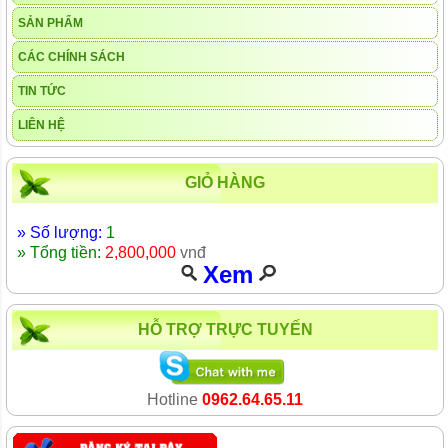
SẢN PHẨM
CÁC CHÍNH SÁCH
TIN TỨC
LIÊN HỆ
GIỎ HÀNG
» Số lượng:
1
» Tổng tiền:
2,800,000
vnđ
Xem
HỖ TRỢ TRỰC TUYẾN
Hotline
0962.64.65.11