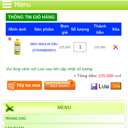
THÔNG TIN GIỎ HÀNG
Đơn
Thành
Hình ảnh
Sản phẩm
Số lượng
Xóa
giá
tiền
SIRO MAULIN DÂU
225,000
225,000
(STRAWBERRY)
Vui lòng click nút Lưu sau khi cập nhật số lượng.
» Tổng tiền:
225,000
vnđ
MENU
TRANG CHỦ