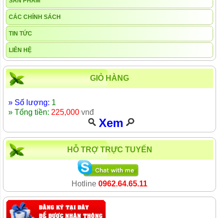
SẢN PHẨM
CÁC CHÍNH SÁCH
TIN TỨC
LIÊN HỆ
GIỎ HÀNG
» Số lượng:
1
» Tổng tiền:
225,000
vnđ
Xem
HỖ TRỢ TRỰC TUYẾN
Hotline
0962.64.65.11