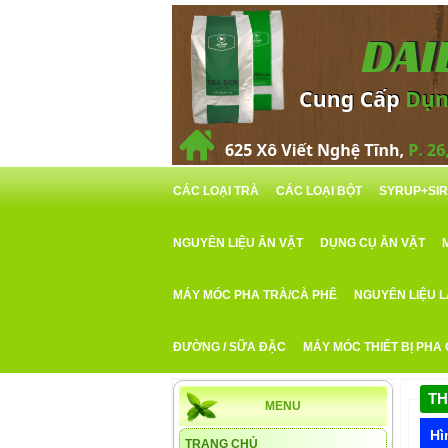
CÁC LOẠI TRÀ
CÁC LOẠI BỘT
SYRUP+SI
NGUYÊN LIỆU ĂN VẶT
DỤNG CỤ ĂN VẶT
MÁY MÓC PHA TRÀ/CÀ PHÊ
NGUYÊN LIỆU 
ĐƯỜNG / SỮA ĐẶC
MÁY MÓC THIẾT BỊ PHA
TH
MENU
Hì
TRANG CHỦ