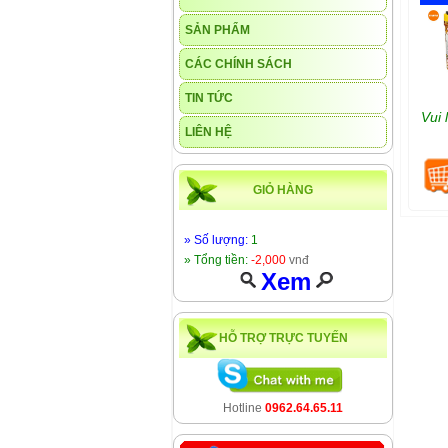
SẢN PHẨM
CÁC CHÍNH SÁCH
TIN TỨC
Vui 
LIÊN HỆ
GIỎ HÀNG
» Số lượng:
1
» Tổng tiền:
-2,000
vnđ
Xem
HỖ TRỢ TRỰC TUYẾN
Hotline
0962.64.65.11