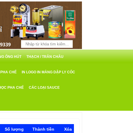
ỖNG ỐNG HÚT
THẠCH / TRÂN CHÂU
 PHA CHẾ
IN LOGO IN MÀNG DẬP LY CỐC
HỌC PHA CHẾ
CÁC LOẠI SAUCE
Số lượng
Thành tiền
Xóa