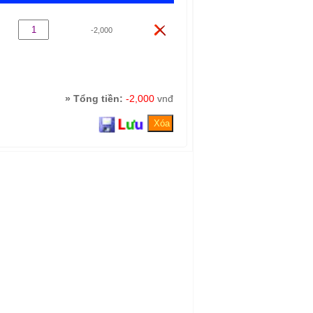
-2,000
» Tổng tiền:
-2,000
vnđ