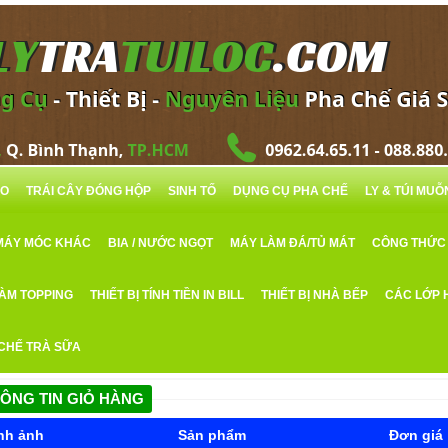
RO
TRÁI CÂY ĐÓNG HỘP
SINH TỐ
DỤNG CỤ PHA CHẾ
LY & TÚI MU
MÁY MÓC KHÁC
BIA / NƯỚC NGỌT
MÁY LÀM ĐÁ/TỦ MÁT
CÔNG THỨC
LÀM TOPPING
THIẾT BỊ TÍNH TIỀN IN BILL
THIẾT BỊ NHÀ BẾP
CÁC LỚP 
 CHẾ TRÀ SỮA
ÔNG TIN GIỎ HÀNG
nh ảnh
Sản phẩm
Đơn giá