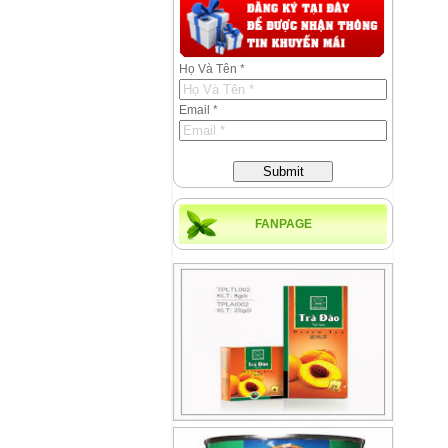
Họ Và Tên *
Email *
Submit
FANPAGE