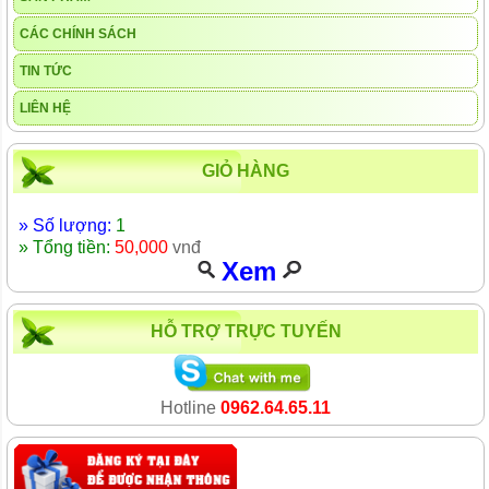
CÁC CHÍNH SÁCH
TIN TỨC
LIÊN HỆ
GIỎ HÀNG
» Số lượng:
1
» Tổng tiền:
50,000
vnđ
Xem
HỖ TRỢ TRỰC TUYẾN
Hotline
0962.64.65.11