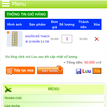
THÔNG TIN GIỎ HÀNG
Đơn
Thành
Hình ảnh
Sản phẩm
Số lượng
Xóa
giá
tiền
KHUÔN ĐỔ THẠCH
50,000
50,000
BI 10 NGĂN 3.2 CM
Vui lòng click nút Lưu sau khi cập nhật số lượng.
» Tổng tiền:
50,000
vnđ
MENU
TRANG CHỦ
SẢN PHẨM