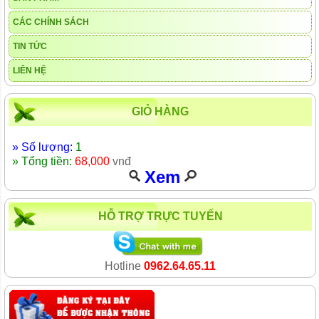
CÁC CHÍNH SÁCH
TIN TỨC
LIÊN HỆ
GIỎ HÀNG
» Số lượng:
1
» Tổng tiền:
68,000
vnđ
Xem
HỖ TRỢ TRỰC TUYẾN
Hotline
0962.64.65.11