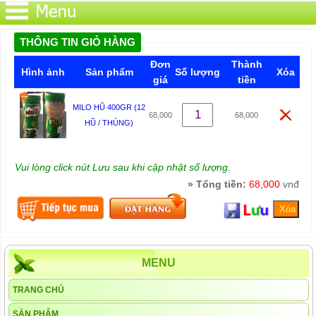
THÔNG TIN GIỎ HÀNG
Đơn
Thành
Hình ảnh
Sản phẩm
Số lượng
Xóa
giá
tiền
MILO HŨ 400GR (12
68,000
68,000
HŨ / THÙNG)
Vui lòng click nút Lưu sau khi cập nhật số lượng.
» Tổng tiền:
68,000
vnđ
MENU
TRANG CHỦ
SẢN PHẨM