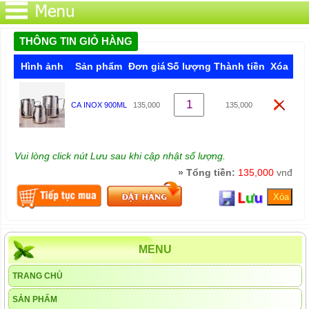
THÔNG TIN GIỎ HÀNG
Hình ảnh
Sản phẩm
Đơn giá
Số lượng
Thành tiền
Xóa
CA INOX 900ML
135,000
135,000
Vui lòng click nút Lưu sau khi cập nhật số lượng.
» Tổng tiền:
135,000
vnđ
MENU
TRANG CHỦ
SẢN PHẨM