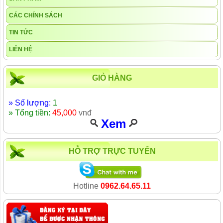
CÁC CHÍNH SÁCH
TIN TỨC
LIÊN HỆ
GIỎ HÀNG
» Số lượng:
1
» Tổng tiền:
45,000
vnđ
Xem
HỖ TRỢ TRỰC TUYẾN
Hotline
0962.64.65.11