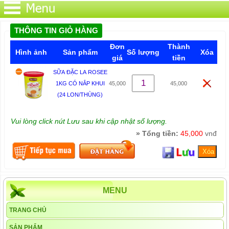
THÔNG TIN GIỎ HÀNG
Đơn
Thành
Hình ảnh
Sản phẩm
Số lượng
Xóa
giá
tiền
SỮA ĐẶC LA ROSEE
1KG CÓ NẮP KHUI
45,000
45,000
(24 LON/THÙNG)
Vui lòng click nút Lưu sau khi cập nhật số lượng.
» Tổng tiền:
45,000
vnđ
MENU
TRANG CHỦ
SẢN PHẨM