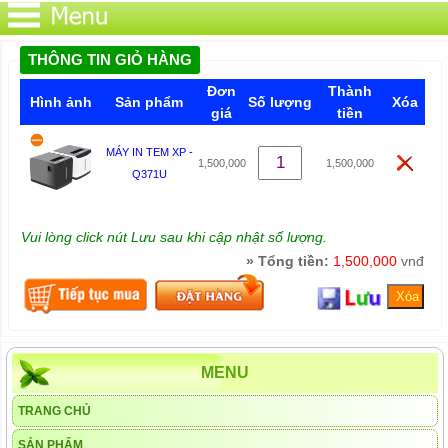
THÔNG TIN GIỎ HÀNG
Đơn
Thành
Hình ảnh
Sản phẩm
Số lượng
Xóa
giá
tiền
MÁY IN TEM XP -
1,500,000
1,500,000
Q371U
Vui lòng click nút Lưu sau khi cập nhật số lượng.
» Tổng tiền:
1,500,000
vnđ
MENU
TRANG CHỦ
SẢN PHẨM