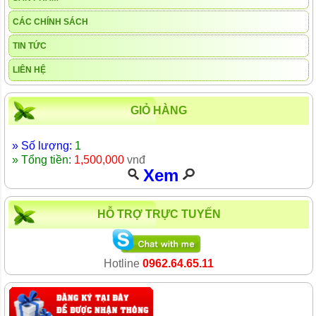
CÁC CHÍNH SÁCH
TIN TỨC
LIÊN HỆ
GIỎ HÀNG
» Số lượng:
1
» Tổng tiền:
1,500,000
vnđ
Xem
HỖ TRỢ TRỰC TUYẾN
Hotline
0962.64.65.11