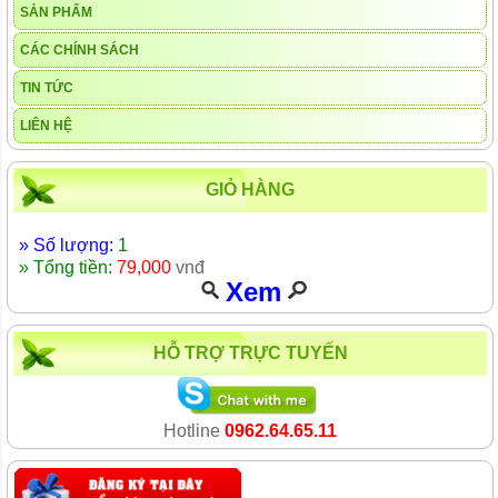
SẢN PHẨM
CÁC CHÍNH SÁCH
TIN TỨC
LIÊN HỆ
GIỎ HÀNG
» Số lượng:
1
» Tổng tiền:
79,000
vnđ
Xem
HỖ TRỢ TRỰC TUYẾN
Hotline
0962.64.65.11