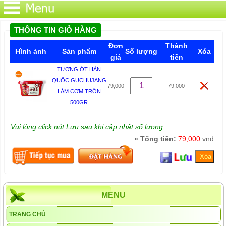
THÔNG TIN GIỎ HÀNG
Đơn
Thành
Hình ảnh
Sản phẩm
Số lượng
Xóa
giá
tiền
TƯƠNG ỚT HÀN
QUỐC GUCHUJANG
79,000
79,000
LÀM CƠM TRỘN
500GR
Vui lòng click nút Lưu sau khi cập nhật số lượng.
» Tổng tiền:
79,000
vnđ
MENU
TRANG CHỦ