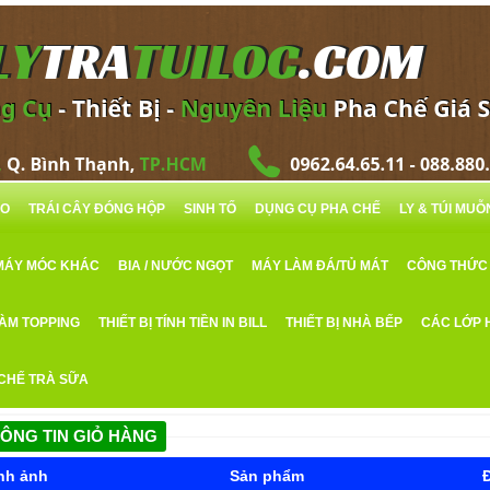
RO
TRÁI CÂY ĐÓNG HỘP
SINH TỐ
DỤNG CỤ PHA CHẾ
LY & TÚI MU
MÁY MÓC KHÁC
BIA / NƯỚC NGỌT
MÁY LÀM ĐÁ/TỦ MÁT
CÔNG THỨC
LÀM TOPPING
THIẾT BỊ TÍNH TIỀN IN BILL
THIẾT BỊ NHÀ BẾP
CÁC LỚP 
 CHẾ TRÀ SỮA
ÔNG TIN GIỎ HÀNG
nh ảnh
Sản phẩm