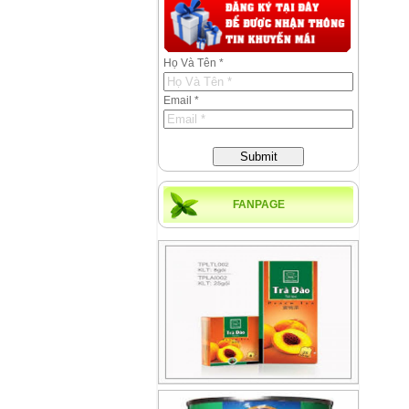
Họ Và Tên *
Email *
Submit
FANPAGE