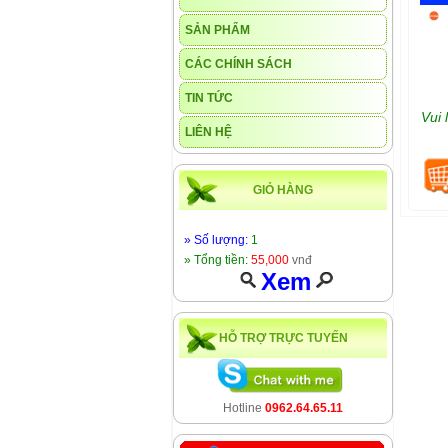
SẢN PHẨM
CÁC CHÍNH SÁCH
TIN TỨC
Vui 
LIÊN HỆ
GIỎ HÀNG
» Số lượng:
1
» Tổng tiền:
55,000
vnđ
Xem
HỖ TRỢ TRỰC TUYẾN
Hotline
0962.64.65.11