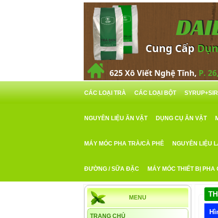
CÁC LOẠI TRÀ
CÁC LOẠI BỘT
SYRUP+SI
NGUYÊN LIỆU ĂN VẶT
DỤNG CỤ ĂN VẶT
MÁY MÓC PHA TRÀ/CÀ PHÊ
NGUYÊN LIỆU 
ĐƯỜNG / SỮA ĐẶC
MÁY MÓC THIẾT BỊ PHA
TH
MENU
Hì
TRANG CHỦ