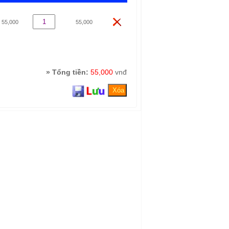
55,000
55,000
» Tổng tiền:
55,000
vnđ