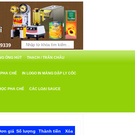
ỖNG ỐNG HÚT
THẠCH / TRÂN CHÂU
 PHA CHẾ
IN LOGO IN MÀNG DẬP LY CỐC
HỌC PHA CHẾ
CÁC LOẠI SAUCE
Đơn giá
Số lượng
Thành tiền
Xóa