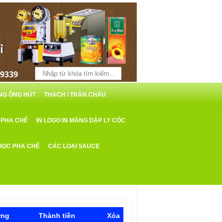
ỖNG ỐNG HÚT
THẠCH / TRÂN CHÂU
 PHA CHẾ
IN LOGO IN MÀNG DẬP LY CỐC
HỌC PHA CHẾ
CÁC LOẠI SAUCE
ợng
Thành tiền
Xóa