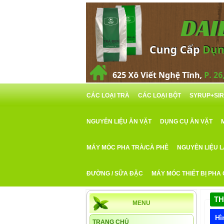
CÁC LOẠI TRÀ
CÁC LOẠI BỘT
SYRUP+SI
NGUYÊN LIỆU ĂN VẶT
DỤNG CỤ ĂN VẶT
MÁY MÓC PHA TRÀ/CÀ PHÊ
NGUYÊN LIỆU 
ĐƯỜNG / SỮA ĐẶC
MÁY MÓC THIẾT BỊ PHA
TH
MENU
Hì
TRANG CHỦ