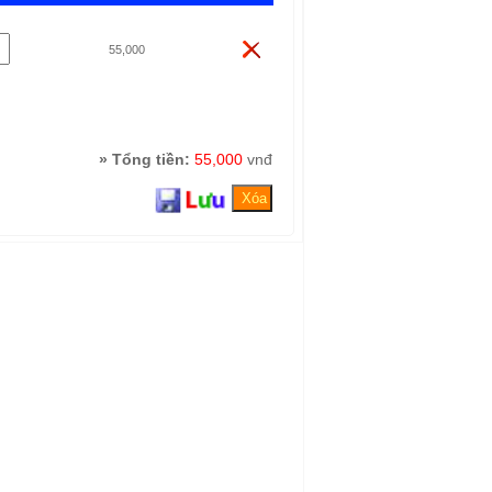
55,000
» Tổng tiền:
55,000
vnđ