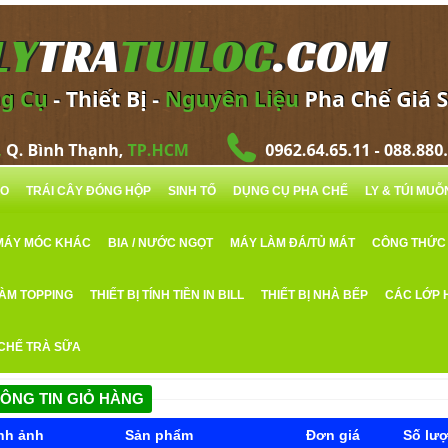
RO
TRÁI CÂY ĐÓNG HỘP
SINH TỐ
DỤNG CỤ PHA CHẾ
LY & TÚI MU
MÁY MÓC KHÁC
BIA / NƯỚC NGỌT
MÁY LÀM ĐÁ/TỦ MÁT
CÔNG THỨC
LÀM TOPPING
THIẾT BỊ TÍNH TIỀN IN BILL
THIẾT BỊ NHÀ BẾP
CÁC LỚP 
 CHẾ TRÀ SỮA
ÔNG TIN GIỎ HÀNG
nh ảnh
Sản phẩm
Đơn giá
Số lư