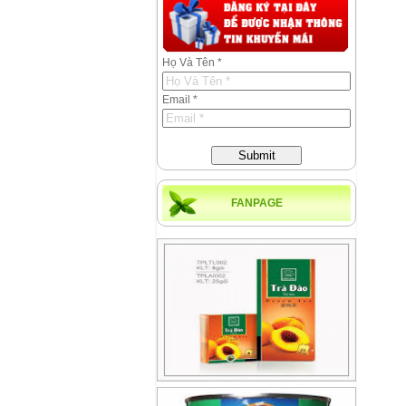
Họ Và Tên *
Email *
Submit
FANPAGE