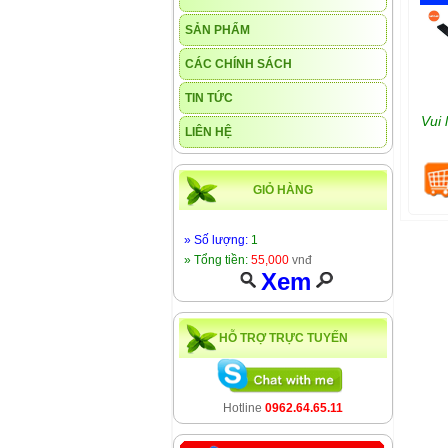
SẢN PHẨM
CÁC CHÍNH SÁCH
TIN TỨC
Vui 
LIÊN HỆ
GIỎ HÀNG
» Số lượng:
1
» Tổng tiền:
55,000
vnđ
Xem
HỖ TRỢ TRỰC TUYẾN
Hotline
0962.64.65.11