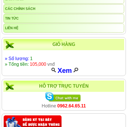
CÁC CHÍNH SÁCH
TIN TỨC
LIÊN HỆ
GIỎ HÀNG
» Số lượng:
1
» Tổng tiền:
105,000
vnđ
Xem
HỖ TRỢ TRỰC TUYẾN
Hotline
0962.64.65.11