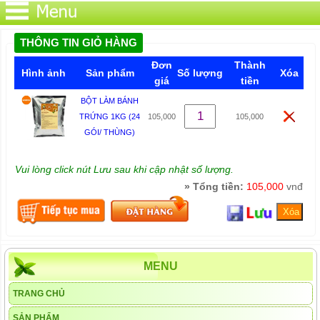
THÔNG TIN GIỎ HÀNG
Đơn
Thành
Hình ảnh
Sản phẩm
Số lượng
Xóa
giá
tiền
BỘT LÀM BÁNH
TRỨNG 1KG (24
105,000
105,000
GÓI/ THÙNG)
Vui lòng click nút Lưu sau khi cập nhật số lượng.
» Tổng tiền:
105,000
vnđ
MENU
TRANG CHỦ
SẢN PHẨM