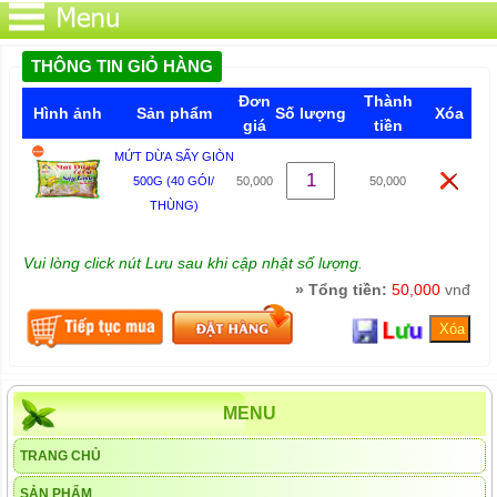
THÔNG TIN GIỎ HÀNG
Đơn
Thành
Hình ảnh
Sản phẩm
Số lượng
Xóa
giá
tiền
MỨT DỪA SẤY GIÒN
500G (40 GÓI/
50,000
50,000
THÙNG)
Vui lòng click nút Lưu sau khi cập nhật số lượng.
» Tổng tiền:
50,000
vnđ
MENU
TRANG CHỦ
SẢN PHẨM