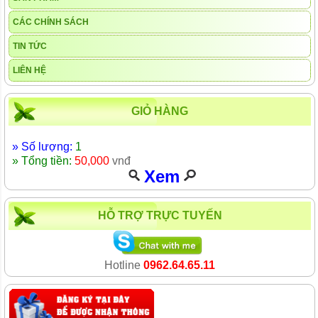
CÁC CHÍNH SÁCH
TIN TỨC
LIÊN HỆ
GIỎ HÀNG
» Số lượng:
1
» Tổng tiền:
50,000
vnđ
Xem
HỖ TRỢ TRỰC TUYẾN
Hotline
0962.64.65.11