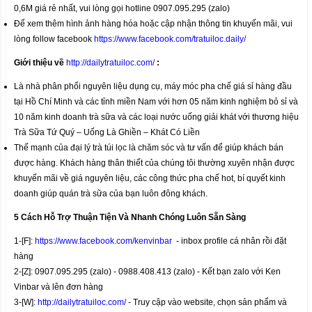
0,6M giá rẻ nhất, vui lòng gọi hotline 0907.095.295 (zalo)
Để xem thêm hình ảnh hàng hóa hoặc cập nhận thông tin khuyến mãi, vui
lòng follow facebook
https://www.facebook.com/tratuiloc.daily/
Giới thiệu về
http://dailytratuiloc.com/
:
Là nhà phân phối nguyên liệu dụng cụ, máy móc pha chế giá sỉ hàng đầu
tại Hồ Chí Minh và các tỉnh miền Nam với hơn 05 năm kinh nghiệm bỏ sỉ và
10 năm kinh doanh trà sữa và các loại nước uống giải khát với thương hiệu
Trà Sữa Tứ Quý – Uống Là Ghiền – Khát Có Liền
Thế mạnh của đại lý trà túi lọc là chăm sóc và tư vấn để giúp khách bán
được hàng. Khách hàng thân thiết của chúng tôi thường xuyên nhận được
khuyến mãi về giá nguyên liệu, các công thức pha chế hot, bí quyết kinh
doanh giúp quán trà sữa của bạn luôn đông khách.
5 Cách Hỗ Trợ Thuận Tiện Và Nhanh Chóng Luôn Sẵn Sàng
1-[F]:
https://www.facebook.com/kenvinbar
- inbox profile cá nhân rồi đặt
hàng
2-[Z]: 0907.095.295 (zalo) - 0988.408.413 (zalo) - Kết bạn zalo với Ken
Vinbar và lên đơn hàng
3-[W]:
http://dailytratuiloc.com/
- Truy cập vào website, chọn sản phẩm và