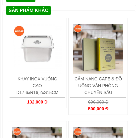
SẢN PHẨM KHÁC
KHAY INOX VUÔNG
CẨM NANG CAFE & ĐỒ
CAO
UỐNG VĂN PHÒNG
D17,6xR16,2xS15CM
CHUYÊN SÂU
132,000 Đ
600,000 Đ
500,000 Đ