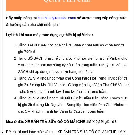
Hãy nhập hàng tại
http://dailytratuiloc.com/
để được cung cấp công thức
& hướng dẫn pha chế miễn phí
Lợi ích khi mua máy móc dụng cụ thiết bị tại Vinbar
Tặng TÀI KHOẢN học pha chế tại Web vinbar.edu.vn khoá học trị
giá 799k ₫.
Tặng BỘ SÁCH pha chế trị giá 5tr ₫ từ học viện pha chế Vinbar cho
5 vị khách nhanh tay đăng ký đầu tiên trong tuần. Lưu ý: Ưu đãi BỘ
SÁCH chỉ áp dụng đối với đơn hàng trên 2tr ₫.
Tặng VÉ VIP Khóa học "Pha chế Công thức Hot Trend Trực tiếp" trị
giá 3tr ₫ cùng Ms. Nhi Vinbar - Giảng viện Học Viện Pha Chế Vinbar
- cho 5 vị khách nhanh tay đăng ký đầu tiên trong tuần.
Tặng VÉ VIP Khoá học “Giải Mã Bí Mật Điểm Bán Đông Khách 4.0”
trị giá 3tr ₫ cùng Mr. Nguyên - Sáng lập Học Viện Pha Chế Vinbar -
cho 5 vị khách nhanh tay đăng ký đầu tiên trong tuần.
Mua ở đâu XE BÁN TRÀ SỮA GỖ CÓ MÁI CHE 1M X 0,6M
giá rẻ?
Để trả lời mọi thắc mắc và mua XE BÁN TRÀ SỮA GỖ CÓ MÁI CHE 1M X