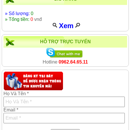
» Số lượng:
0
» Tổng tiền:
0
vnđ
Xem
HỖ TRỢ TRỰC TUYẾN
Hotline
0962.64.65.11
Họ Và Tên *
Email *