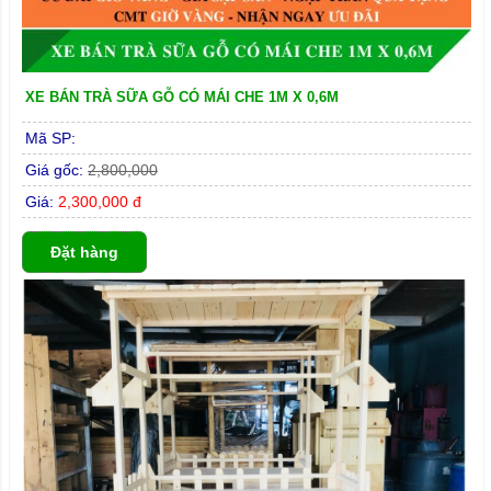
XE BÁN TRÀ SỮA GỖ CÓ MÁI CHE 1M X 0,6M
Mã SP:
Giá gốc:
2,800,000
Giá:
2,300,000 đ
Đặt hàng