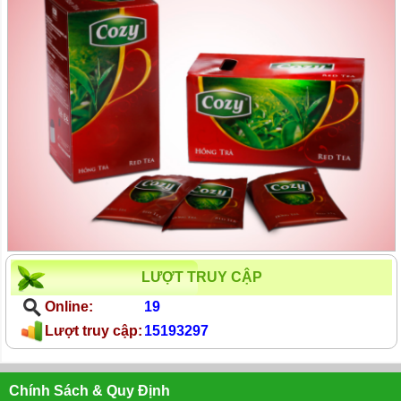
LƯỢT TRUY CẬP
Online:
19
Lượt truy cập:
15193297
Chính Sách & Quy Định