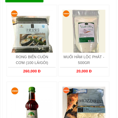
RONG BIỂN CUỘN
MUỐI HẦM LỘC PHÁT -
CƠM (100 LÁ/GÓI)
500GR
260,000 Đ
20,000 Đ