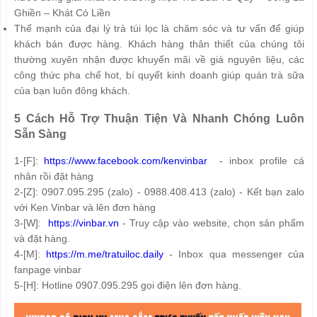
Ghiền – Khát Có Liền
Thế mạnh của đại lý trà túi lọc là chăm sóc và tư vấn để giúp
khách bán được hàng. Khách hàng thân thiết của chúng tôi
thường xuyên nhận được khuyến mãi về giá nguyên liệu, các
công thức pha chế hot, bí quyết kinh doanh giúp quán trà sữa
của bạn luôn đông khách.
5 Cách Hỗ Trợ Thuận Tiện Và Nhanh Chóng Luôn
Sẵn Sàng
1-[F]:
https://www.facebook.com/kenvinbar
- inbox profile cá
nhân rồi đặt hàng
2-[Z]: 0907.095.295 (zalo) - 0988.408.413 (zalo) - Kết bạn zalo
với Ken Vinbar và lên đơn hàng
3-[W]:
https://vinbar.vn
- Truy cập vào website, chọn sản phẩm
và đặt hàng.
4-[M]:
https://m.me/tratuiloc.daily
- Inbox qua messenger của
fanpage vinbar
5-[H]: Hotline 0907.095.295 gọi điện lên đơn hàng.