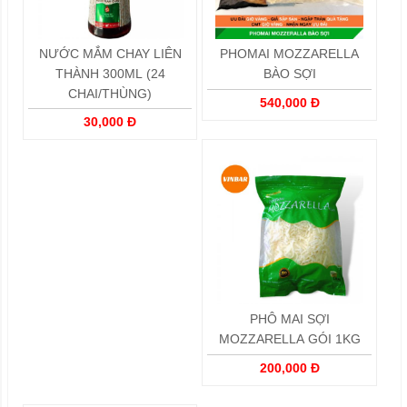
NƯỚC MẮM CHAY LIÊN
PHOMAI MOZZARELLA
THÀNH 300ML (24
BÀO SỢI
CHAI/THÙNG)
540,000 Đ
30,000 Đ
PHÔ MAI SỢI
MOZZARELLA GÓI 1KG
200,000 Đ