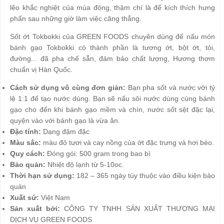
lẽo khắc nghiệt của mùa đông, thậm chí là để kích thích hưng
phấn sau những giờ làm việc căng thẳng.
Sốt ớt Tokbokki của GREEN FOODS chuyên dùng để nấu món
bánh gạo Tokbokki có thành phần là tương ớt, bột ớt, tỏi,
đường... đã pha chế sẵn, đảm bảo chất lượng, Hương thơm
chuẩn vị Hàn Quốc.
Cách sử dụng vô cùng đơn giản:
Bạn pha sốt và nước với tỷ
lệ 1:1 để tạo nước dùng. Bạn sẽ nấu sôi nước dùng cùng bánh
gạo cho đến khi bánh gạo mềm và chín, nước sốt sệt đặc lại,
quyện vào với bánh gạo là vừa ăn.
Đặc tính:
Dạng đậm đặc
Màu sắc:
màu đỏ tươi và cay nồng của ớt đặc trưng và hơi béo.
Quy cách:
Đóng gói: 500 gram trong bao bì
Bảo quản:
Nhiệt độ lạnh từ 5-10oc.
Thời hạn sử dụng:
182 – 365 ngày tùy thuộc vào điều kiện bảo
quản
Xuất sứ:
Việt Nam
Sản xuất bởi:
CÔNG TY TNHH SẢN XUẤT THƯƠNG MẠI
DỊCH VỤ GREEN FOODS