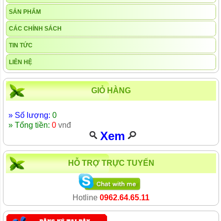
SẢN PHẨM
CÁC CHÍNH SÁCH
TIN TỨC
LIÊN HỆ
GIỎ HÀNG
» Số lượng:
0
» Tổng tiền:
0
vnđ
Xem
HỖ TRỢ TRỰC TUYẾN
Hotline
0962.64.65.11