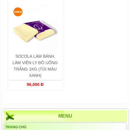
SOCOLA LÀM BÁNH,
LÀM VIỀN LY ĐỒ UỐNG
TRẮNG 1KG (TÚI MÀU
XANH)
96,000 Đ
MENU
TRANG CHỦ