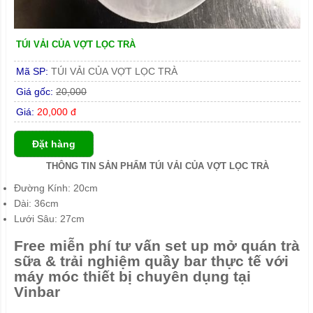
TÚI VẢI CỦA VỢT LỌC TRÀ
Mã SP:
TÚI VẢI CỦA VỢT LỌC TRÀ
Giá gốc:
20,000
Giá:
20,000 đ
Đặt hàng
THÔNG TIN SẢN PHẨM TÚI VẢI CỦA VỢT LỌC TRÀ
Đường Kính: 20cm
Dài: 36cm
Lưới Sâu: 27cm
Free miễn phí tư vấn set up mở quán trà
sữa & trải nghiệm quầy bar thực tế với
máy móc thiết bị chuyên dụng tại
Vinbar