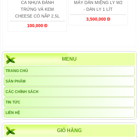
CA NHỰA ĐÁNH
MÁY DÁN MIỆNG LY W2
TRỨNG VÀ KEM
- DÁN LY 1 LÍT
CHEESE CÓ NẮP 2,5L
3,500,000 Đ
100,000 Đ
MENU
TRANG CHỦ
SẢN PHẨM
CÁC CHÍNH SÁCH
TIN TỨC
LIÊN HỆ
GIỎ HÀNG