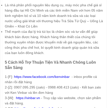
Là nhà phân phối nguyên liệu dụng cụ, máy móc pha chế giá sỉ
hàng đầu tại Hồ Chí Minh và các tỉnh miền Nam với hơn 05 năm
kinh nghiệm bỏ sỉ và 10 năm kinh doanh trà sữa và các loại
nước uống giải khát với thương hiệu Trà Sữa Tứ Quý – Uống Là
Ghiền – Khát Có Liền
Thế mạnh của đại lý trà túi lọc là chăm sóc và tư vấn để giúp
khách bán được hàng. Khách hàng thân thiết của chúng tôi
thường xuyên nhận được khuyến mãi về giá nguyên liệu, các
công thức pha chế hot, bí quyết kinh doanh giúp quán trà sữa
của bạn luôn đông khách.
5 Cách Hỗ Trợ Thuận Tiện Và Nhanh Chóng Luôn
Sẵn Sàng
1-[F]:
https://www.facebook.com/kenvinbar
- inbox profile cá
nhân rồi đặt hàng
2-[Z]: 0907.095.295 (zalo) - 0988.408.413 (zalo) - Kết bạn zalo
với Ken Vinbar và lên đơn hàng
3-[W]:
https://vinbar.vn
- Truy cập vào website, chọn sản phẩm
và đặt hàng.