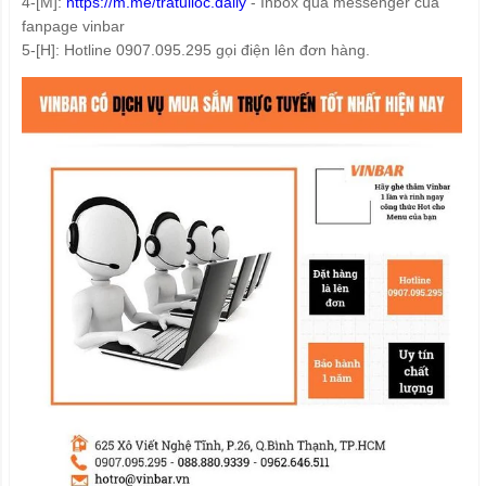
4-[M]:
https://m.me/tratuiloc.daily
- Inbox qua messenger của
fanpage vinbar
5-[H]: Hotline 0907.095.295 gọi điện lên đơn hàng.