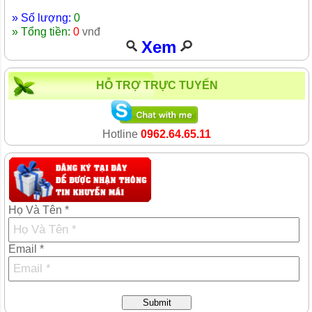
» Số lượng:
0
» Tổng tiền:
0
vnđ
Xem
HỖ TRỢ TRỰC TUYẾN
Hotline
0962.64.65.11
Họ Và Tên *
Email *
Submit