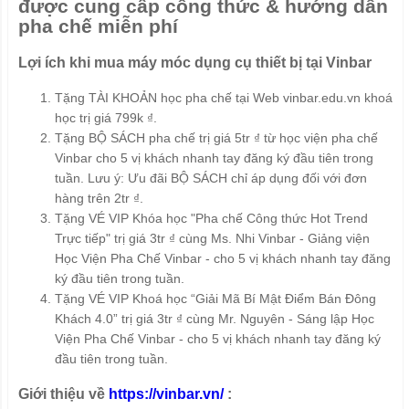
được cung cấp công thức & hướng dẫn
pha chế miễn phí
Lợi ích khi mua máy móc dụng cụ thiết bị tại Vinbar
Tặng TÀI KHOẢN học pha chế tại Web vinbar.edu.vn khoá
học trị giá 799k ₫.
Tặng BỘ SÁCH pha chế trị giá 5tr ₫ từ học viện pha chế
Vinbar cho 5 vị khách nhanh tay đăng ký đầu tiên trong
tuần. Lưu ý: Ưu đãi BỘ SÁCH chỉ áp dụng đối với đơn
hàng trên 2tr ₫.
Tặng VÉ VIP Khóa học "Pha chế Công thức Hot Trend
Trực tiếp" trị giá 3tr ₫ cùng Ms. Nhi Vinbar - Giảng viện
Học Viện Pha Chế Vinbar - cho 5 vị khách nhanh tay đăng
ký đầu tiên trong tuần.
Tặng VÉ VIP Khoá học “Giải Mã Bí Mật Điểm Bán Đông
Khách 4.0” trị giá 3tr ₫ cùng Mr. Nguyên - Sáng lập Học
Viện Pha Chế Vinbar - cho 5 vị khách nhanh tay đăng ký
đầu tiên trong tuần.
Giới thiệu về
https://vinbar.vn/
: