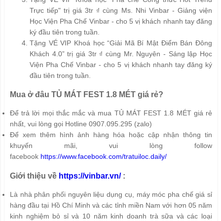
Trực tiếp" trị giá 3tr ₫ cùng Ms. Nhi Vinbar - Giảng viện
Học Viện Pha Chế Vinbar - cho 5 vị khách nhanh tay đăng
ký đầu tiên trong tuần.
Tặng VÉ VIP Khoá học “Giải Mã Bí Mật Điểm Bán Đông
Khách 4.0” trị giá 3tr ₫ cùng Mr. Nguyên - Sáng lập Học
Viện Pha Chế Vinbar - cho 5 vị khách nhanh tay đăng ký
đầu tiên trong tuần.
Mua ở đâu TỦ MÁT FEST 1.8 MÉT giá rẻ?
Để trả lời mọi thắc mắc và mua TỦ MÁT FEST 1.8 MÉT giá rẻ
nhất, vui lòng gọi Hotline 0907.095.295 (zalo)
Để xem thêm hình ảnh hàng hóa hoặc cập nhận thông tin
khuyến mãi, vui lòng follow
facebook
https://www.facebook.com/tratuiloc.daily/
Giới thiệu về
https://vinbar.vn/
:
Là nhà phân phối nguyên liệu dụng cụ, máy móc pha chế giá sỉ
hàng đầu tại Hồ Chí Minh và các tỉnh miền Nam với hơn 05 năm
kinh nghiệm bỏ sỉ và 10 năm kinh doanh trà sữa và các loại