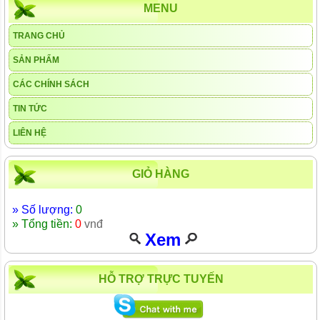
MENU
TRANG CHỦ
SẢN PHẨM
CÁC CHÍNH SÁCH
TIN TỨC
LIÊN HỆ
GIỎ HÀNG
» Số lượng:
0
» Tổng tiền:
0
vnđ
Xem
HỖ TRỢ TRỰC TUYẾN