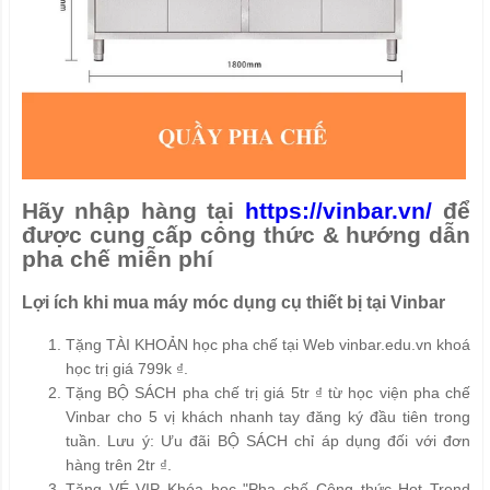
Hãy nhập hàng tại
https://vinbar.vn/
để
được cung cấp công thức & hướng dẫn
pha chế miễn phí
Lợi ích khi mua máy móc dụng cụ thiết bị tại Vinbar
Tặng TÀI KHOẢN học pha chế tại Web vinbar.edu.vn khoá
học trị giá 799k ₫.
Tặng BỘ SÁCH pha chế trị giá 5tr ₫ từ học viện pha chế
Vinbar cho 5 vị khách nhanh tay đăng ký đầu tiên trong
tuần. Lưu ý: Ưu đãi BỘ SÁCH chỉ áp dụng đối với đơn
hàng trên 2tr ₫.
Tặng VÉ VIP Khóa học "Pha chế Công thức Hot Trend