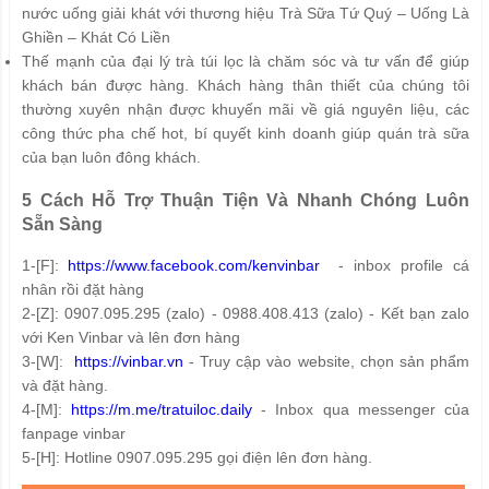
nước uống giải khát với thương hiệu Trà Sữa Tứ Quý – Uống Là
Ghiền – Khát Có Liền
Thế mạnh của đại lý trà túi lọc là chăm sóc và tư vấn để giúp
khách bán được hàng. Khách hàng thân thiết của chúng tôi
thường xuyên nhận được khuyến mãi về giá nguyên liệu, các
công thức pha chế hot, bí quyết kinh doanh giúp quán trà sữa
của bạn luôn đông khách.
5 Cách Hỗ Trợ Thuận Tiện Và Nhanh Chóng Luôn
Sẵn Sàng
1-[F]:
https://www.facebook.com/kenvinbar
- inbox profile cá
nhân rồi đặt hàng
2-[Z]: 0907.095.295 (zalo) - 0988.408.413 (zalo) - Kết bạn zalo
với Ken Vinbar và lên đơn hàng
3-[W]:
https://vinbar.vn
- Truy cập vào website, chọn sản phẩm
và đặt hàng.
4-[M]:
https://m.me/tratuiloc.daily
- Inbox qua messenger của
fanpage vinbar
5-[H]: Hotline 0907.095.295 gọi điện lên đơn hàng.