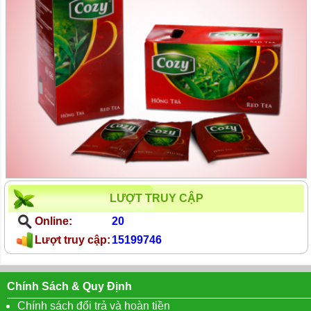
LƯỢT TRUY CẬP
Online:
20
Lượt truy cập:
15199746
Chính Sách & Quy Định
Chính sách đổi trả và hoàn tiền