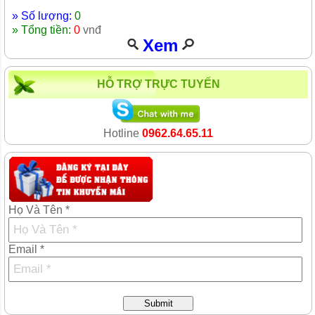
» Số lượng:
0
» Tổng tiền:
0
vnđ
Xem
HỖ TRỢ TRỰC TUYẾN
Hotline
0962.64.65.11
Họ Và Tên *
Email *
Submit