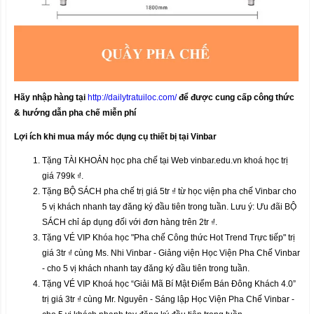
Hãy nhập hàng tại
http://dailytratuiloc.com/
để được cung cấp công thức
& hướng dẫn pha chế miễn phí
Lợi ích khi mua máy móc dụng cụ thiết bị tại Vinbar
Tặng TÀI KHOẢN học pha chế tại Web vinbar.edu.vn khoá học trị
giá 799k ₫.
Tặng BỘ SÁCH pha chế trị giá 5tr ₫ từ học viện pha chế Vinbar cho
5 vị khách nhanh tay đăng ký đầu tiên trong tuần. Lưu ý: Ưu đãi BỘ
SÁCH chỉ áp dụng đối với đơn hàng trên 2tr ₫.
Tặng VÉ VIP Khóa học "Pha chế Công thức Hot Trend Trực tiếp" trị
giá 3tr ₫ cùng Ms. Nhi Vinbar - Giảng viện Học Viện Pha Chế Vinbar
- cho 5 vị khách nhanh tay đăng ký đầu tiên trong tuần.
Tặng VÉ VIP Khoá học “Giải Mã Bí Mật Điểm Bán Đông Khách 4.0”
trị giá 3tr ₫ cùng Mr. Nguyên - Sáng lập Học Viện Pha Chế Vinbar -