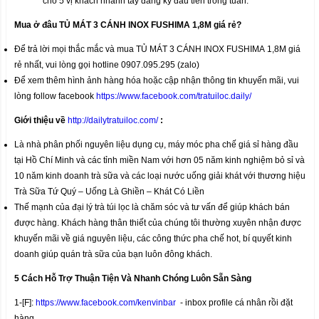
cho 5 vị khách nhanh tay đăng ký đầu tiên trong tuần.
Mua ở đâu TỦ MÁT 3 CÁNH INOX FUSHIMA 1,8M
giá rẻ?
Để trả lời mọi thắc mắc và mua TỦ MÁT 3 CÁNH INOX FUSHIMA 1,8M giá
rẻ nhất, vui lòng gọi hotline 0907.095.295 (zalo)
Để xem thêm hình ảnh hàng hóa hoặc cập nhận thông tin khuyến mãi, vui
lòng follow facebook
https://www.facebook.com/tratuiloc.daily/
Giới thiệu về
http://dailytratuiloc.com/
:
Là nhà phân phối nguyên liệu dụng cụ, máy móc pha chế giá sỉ hàng đầu
tại Hồ Chí Minh và các tỉnh miền Nam với hơn 05 năm kinh nghiệm bỏ sỉ và
10 năm kinh doanh trà sữa và các loại nước uống giải khát với thương hiệu
Trà Sữa Tứ Quý – Uống Là Ghiền – Khát Có Liền
Thế mạnh của đại lý trà túi lọc là chăm sóc và tư vấn để giúp khách bán
được hàng. Khách hàng thân thiết của chúng tôi thường xuyên nhận được
khuyến mãi về giá nguyên liệu, các công thức pha chế hot, bí quyết kinh
doanh giúp quán trà sữa của bạn luôn đông khách.
5 Cách Hỗ Trợ Thuận Tiện Và Nhanh Chóng Luôn Sẵn Sàng
1-[F]:
https://www.facebook.com/kenvinbar
- inbox profile cá nhân rồi đặt
hàng