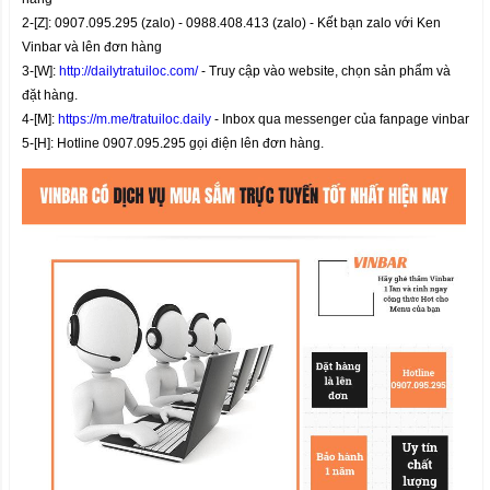
2-[Z]: 0907.095.295 (zalo) - 0988.408.413 (zalo) - Kết bạn zalo với Ken
Vinbar và lên đơn hàng
3-[W]:
http://dailytratuiloc.com/
- Truy cập vào website, chọn sản phẩm và
đặt hàng.
4-[M]:
https://m.me/tratuiloc.daily
- Inbox qua messenger của fanpage vinbar
5-[H]: Hotline 0907.095.295 gọi điện lên đơn hàng.