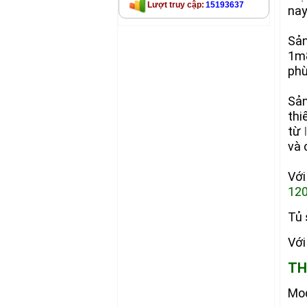
Lượt truy cập:
15193637
nay
Sản
1m8
phù
Sản
thi
từ
và 
Với
12
Tủ 
Với
TH
Mo