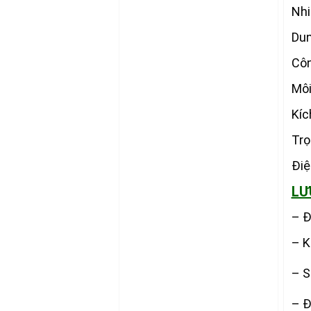
Nhi
Dun
Côn
Môi
Kíc
Trọ
Điệ
LƯ
– Đ
– K
– S
– Đ