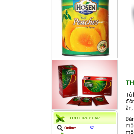
TH
Tủ 
đôn
ăn,
Bàn
LƯỢT TRUY CẬP
một
Online:
57
một