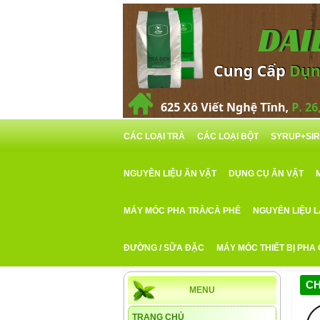
CÁC LOẠI TRÀ
CÁC LOẠI BỘT
SYRUP+SI
NGUYÊN LIỆU ĂN VẶT
DỤNG CỤ ĂN VẶT
MÁY MÓC PHA TRÀ/CÀ PHÊ
NGUYÊN LIỆU 
ĐƯỜNG / SỮA ĐẶC
MÁY MÓC THIẾT BỊ PHA
CH
MENU
TRANG CHỦ