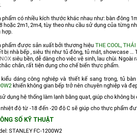
.
 phẩm có nhiều kích thước khác nhau như: bàn đông 1
 hoặc 2m1, 2m4, tùy theo nhu cầu sử dụng của từng nh
 hợp.
 phẩm được sản xuất bởi thương hiệu
THE COOL, THÁI
ết bị nhà bếp , siêu thị như tủ đông, tủ mát, showcase 
INOX
siêu bền, dễ dàng cho việc vệ sinh, lau chùi. Ngoài 
chắc chắn, rất tiện dụng cho chế biến thực phẩm.
 kiểu dáng công nghiệp và thiết kế sang trọng, tủ bà
00W2
khiến không gian bếp trở nên chuyên nghiệp và đẹp
sử dụng hệ thống làm lạnh bằng quạt, giúp cho không bị 
 nhiệt độ từ -18 đến -20 độ C sẽ giúp cho thực phẩm đ
ÔNG SỐ KỸ THUẬT
del: STANLEY FC-1200W2