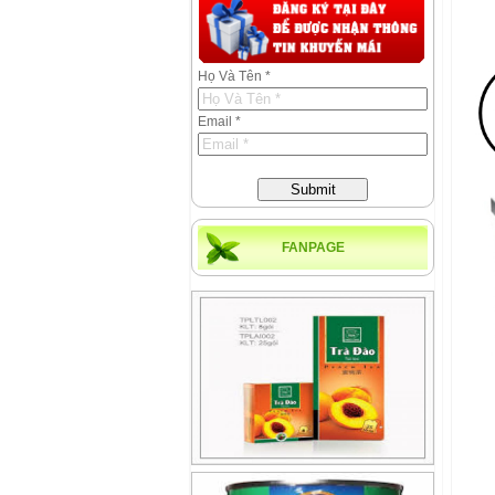
Họ Và Tên *
Email *
Submit
FANPAGE