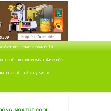
ỖNG ỐNG HÚT
THẠCH / TRÂN CHÂU
 PHA CHẾ
IN LOGO IN MÀNG DẬP LY CỐC
HỌC PHA CHẾ
CÁC LOẠI SAUCE
ĐÔNG INOX THE COOL