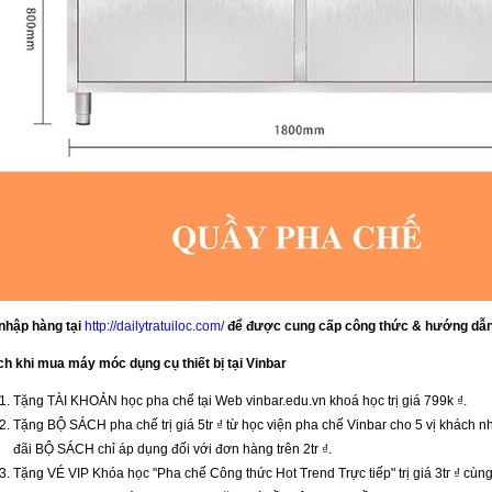
nhập hàng tại
http://dailytratuiloc.com/
để được cung cấp công thức & hướng dẫn
ch khi mua máy móc dụng cụ thiết bị tại Vinbar
Tặng TÀI KHOẢN học pha chế tại Web vinbar.edu.vn khoá học trị giá 799k ₫.
Tặng BỘ SÁCH pha chế trị giá 5tr ₫ từ học viện pha chế Vinbar cho 5 vị khách nh
đãi BỘ SÁCH chỉ áp dụng đối với đơn hàng trên 2tr ₫.
Tặng VÉ VIP Khóa học "Pha chế Công thức Hot Trend Trực tiếp" trị giá 3tr ₫ cùn