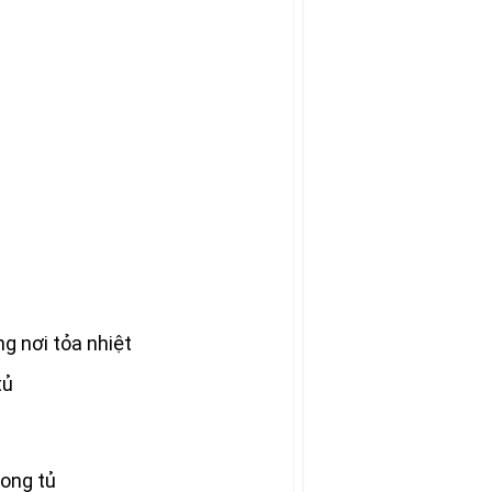
g nơi tỏa nhiệt
tủ
rong tủ