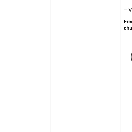
– V
Fre
chu