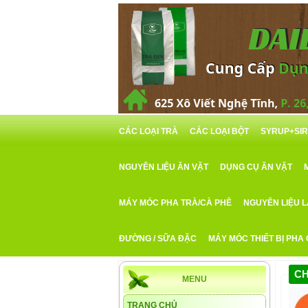
CÁC LOẠI TRÀ
CÁC LOẠI BỘT
SYRUP+SI
NGUYÊN LIỆU ĂN VẶT
DỤNG CỤ ĂN VẶT
MÁY MÓC PHA TRÀ/CÀ PHÊ
NGUYÊN LIỆU 
ĐƯỜNG / SỮA ĐẶC
MÁY MÓC THIẾT BỊ PHA
CH
MENU
TRANG CHỦ