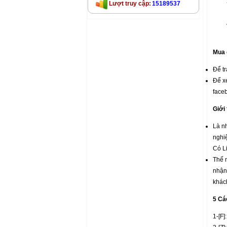
Lượt truy cập:
15189537
Mua
Để t
Để x
face
Giới
Là n
nghiệ
Có L
Thế m
nhận 
khác
5 Cá
1-[F]