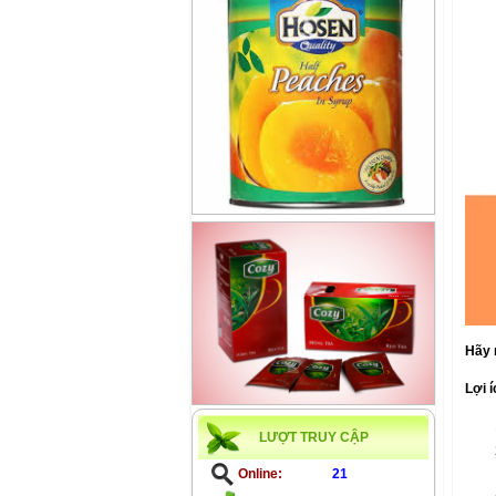
Hãy 
Lợi í
LƯỢT TRUY CẬP
Online:
21