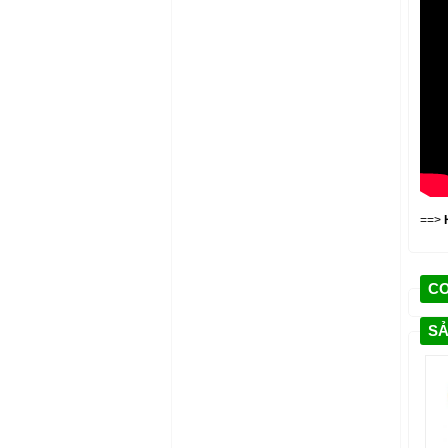
==>
C
SẢ