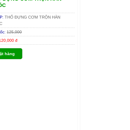
ỐC
P:
THỐ ĐỰNG CƠM TRỘN HÀN
C
ốc:
125,000
20,000 đ
ặt hàng