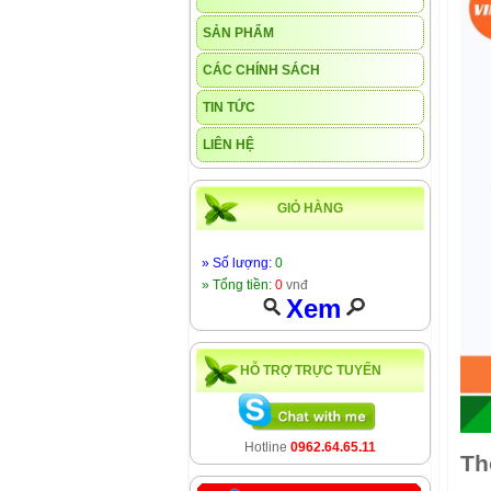
SẢN PHẨM
CÁC CHÍNH SÁCH
TIN TỨC
LIÊN HỆ
GIỎ HÀNG
» Số lượng:
0
» Tổng tiền:
0
vnđ
Xem
HỖ TRỢ TRỰC TUYẾN
Hotline
0962.64.65.11
Th