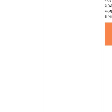
2-[Z]
3-[W]
4-[M]
5-[H]