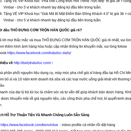
Tặng VÉ VIP Khóa học "Pha chế Công thức Hot Trend Trực tiếp" trị giá 3tr ₫ cùn
Vinbar - cho 5 vị khách nhanh tay đăng ký đầu tiên trong tuần.
Tặng VÉ VIP Khoá học “Giải Mã Bí Mật Điểm Bán Đông Khách 4.0” trị giá 3tr ₫ 
Vinbar - cho 5 vị khách nhanh tay đăng ký đầu tiên trong tuần.
 ở đâu THỐ ĐỰNG CƠM TRỘN HÀN QUỐC
giá rẻ?
rả lời mọi thắc mắc và mua THỐ ĐỰNG CƠM TRỘN HÀN QUỐC giá rẻ nhất, vui lòng 
em thêm hình ảnh hàng hóa hoặc cập nhận thông tin khuyến mãi, vui lòng follow
book
https://www.facebook.com/tratuiloc.daily/
 thiệu về
http://dailytratuiloc.com/
:
hà phân phối nguyên liệu dụng cụ, máy móc pha chế giá sỉ hàng đầu tại Hồ Chí Mi
m bỏ sỉ và 10 năm kinh doanh trà sữa và các loại nước uống giải khát với thươn
iền
ạnh của đại lý trà túi lọc là chăm sóc và tư vấn để giúp khách bán được hàng. Kh
được khuyến mãi về giá nguyên liệu, các công thức pha chế hot, bí quyết kinh do
h.
ch Hỗ Trợ Thuận Tiện Và Nhanh Chóng Luôn Sẵn Sàng
:
https://www.facebook.com/kenvinbar
- inbox profile cá nhân rồi đặt hàng