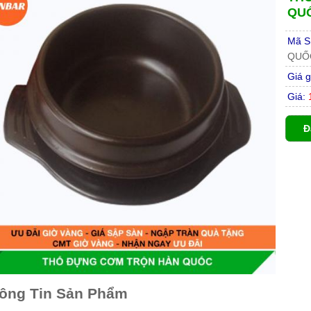
QU
Mã S
QUỐ
Giá g
Giá:
1
Đ
ông Tin Sản Phẩm