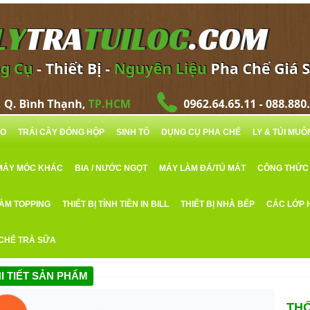
RO
TRÁI CÂY ĐÓNG HỘP
SINH TỐ
DỤNG CỤ PHA CHẾ
LY & TÚI MU
MÁY MÓC KHÁC
BIA / NƯỚC NGỌT
MÁY LÀM ĐÁ/TỦ MÁT
CÔNG THỨC
LÀM TOPPING
THIẾT BỊ TÍNH TIỀN IN BILL
THIẾT BỊ NHÀ BẾP
CÁC LỚP 
 CHẾ TRÀ SỮA
I TIẾT SẢN PHẨM
TH