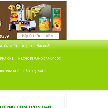
ỖNG ỐNG HÚT
THẠCH / TRÂN CHÂU
 PHA CHẾ
IN LOGO IN MÀNG DẬP LY CỐC
HỌC PHA CHẾ
CÁC LOẠI SAUCE
Ố ĐỰNG CƠM TRỘN HÀN