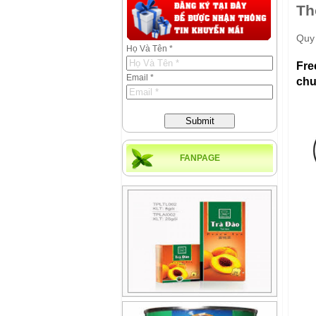
Th
Quy 
Họ Và Tên *
Fre
Email *
chu
Submit
FANPAGE