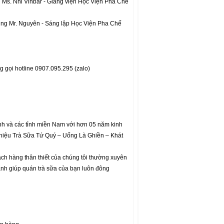
g Ms. Nhi Vinbar - Giảng viện Học Viện Pha Chế
cùng Mr. Nguyên - Sáng lập Học Viện Pha Chế
gọi hotline 0907.095.295 (zalo)
nh và các tỉnh miền Nam với hơn 05 năm kinh
g hiệu Trà Sữa Tứ Quý – Uống Là Ghiền – Khát
ách hàng thân thiết của chúng tôi thường xuyên
anh giúp quán trà sữa của bạn luôn đông