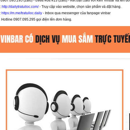
: 0907.095.295 (zalo) - 0988.408.413 (zalo) - Kết bạn zalo với Ken Vinbar và lên đ
:
http://dailytratuiloc.com/
- Truy cập vào website, chọn sản phẩm và đặt hàng.
:
https://m.me/tratuiloc.daily
- Inbox qua messenger của fanpage vinbar
: Hotline 0907.095.295 gọi điện lên đơn hàng.