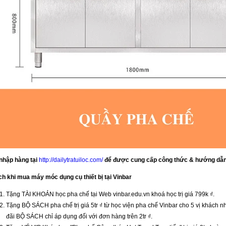
nhập hàng tại
http://dailytratuiloc.com/
để được cung cấp công thức & hướng dẫn
ch khi mua máy móc dụng cụ thiết bị tại Vinbar
Tặng TÀI KHOẢN học pha chế tại Web vinbar.edu.vn khoá học trị giá 799k ₫.
Tặng BỘ SÁCH pha chế trị giá 5tr ₫ từ học viện pha chế Vinbar cho 5 vị khách nh
đãi BỘ SÁCH chỉ áp dụng đối với đơn hàng trên 2tr ₫.