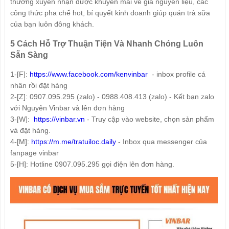
thường xuyên nhận được khuyến mãi về giá nguyên liệu, các
công thức pha chế hot, bí quyết kinh doanh giúp quán trà sữa
của bạn luôn đông khách.
5 Cách Hỗ Trợ Thuận Tiện Và Nhanh Chóng Luôn
Sẵn Sàng
1-[F]:
https://www.facebook.com/kenvinbar
- inbox profile cá
nhân rồi đặt hàng
2-[Z]: 0907.095.295 (zalo) - 0988.408.413 (zalo) - Kết bạn zalo
với Nguyên Vinbar và lên đơn hàng
3-[W]:
https://vinbar.vn
- Truy cập vào website, chọn sản phẩm
và đặt hàng.
4-[M]:
https://m.me/tratuiloc.daily
- Inbox qua messenger của
fanpage vinbar
5-[H]: Hotline 0907.095.295 gọi điện lên đơn hàng.