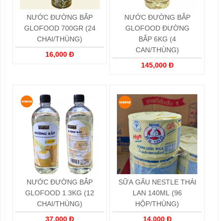
NƯỚC ĐƯỜNG BẮP
NƯỚC ĐƯỜNG BẮP
GLOFOOD 700GR (24
GLOFOOD ĐƯỜNG
CHAI/THÙNG)
BẮP 6KG (4
CAN/THÙNG)
16,000 Đ
145,000 Đ
NƯỚC ĐƯỜNG BẮP
SỮA GẤU NESTLE THÁI
GLOFOOD 1.3KG (12
LAN 140ML (96
CHAI/THÙNG)
HỘP/THÙNG)
37,000 Đ
14,000 Đ