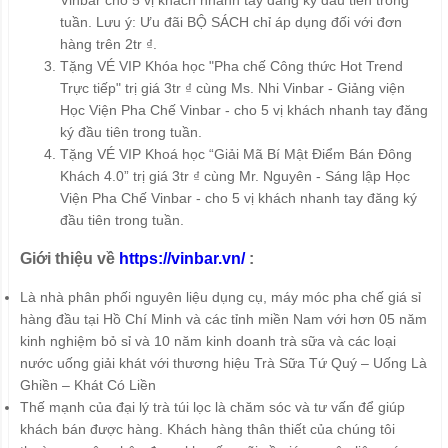
tuần. Lưu ý: Ưu đãi BỘ SÁCH chỉ áp dụng đối với đơn
hàng trên 2tr ₫.
Tặng VÉ VIP Khóa học "Pha chế Công thức Hot Trend
Trực tiếp" trị giá 3tr ₫ cùng Ms. Nhi Vinbar - Giảng viện
Học Viện Pha Chế Vinbar - cho 5 vị khách nhanh tay đăng
ký đầu tiên trong tuần.
Tặng VÉ VIP Khoá học “Giải Mã Bí Mật Điểm Bán Đông
Khách 4.0” trị giá 3tr ₫ cùng Mr. Nguyên - Sáng lập Học
Viện Pha Chế Vinbar - cho 5 vị khách nhanh tay đăng ký
đầu tiên trong tuần.
Giới thiệu về
https://vinbar.vn/
:
Là nhà phân phối nguyên liệu dụng cụ, máy móc pha chế giá sỉ
hàng đầu tại Hồ Chí Minh và các tỉnh miền Nam với hơn 05 năm
kinh nghiệm bỏ sỉ và 10 năm kinh doanh trà sữa và các loại
nước uống giải khát với thương hiệu Trà Sữa Tứ Quý – Uống Là
Ghiền – Khát Có Liền
Thế mạnh của đại lý trà túi lọc là chăm sóc và tư vấn để giúp
khách bán được hàng. Khách hàng thân thiết của chúng tôi