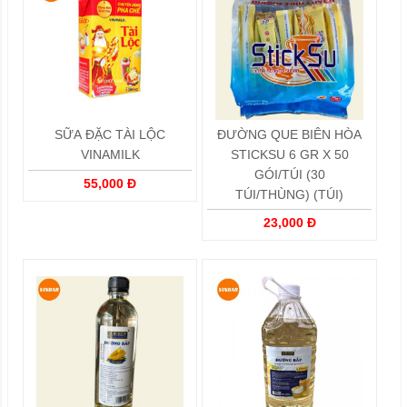
SỮA ĐẶC TÀI LỘC
ĐƯỜNG QUE BIÊN HÒA
VINAMILK
STICKSU 6 GR X 50
GÓI/TÚI (30
55,000 Đ
TÚI/THÙNG) (TÚI)
23,000 Đ