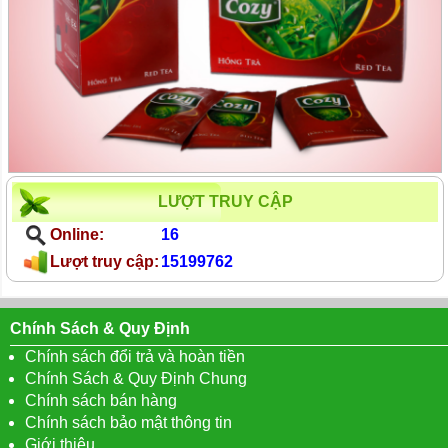
LƯỢT TRUY CẬP
Online:
16
Lượt truy cập:
15199762
Chính Sách & Quy Định
Chính sách đổi trả và hoàn tiền
Chính Sách & Quy Định Chung
Chính sách bán hàng
Chính sách bảo mật thông tin
Giới thiệu