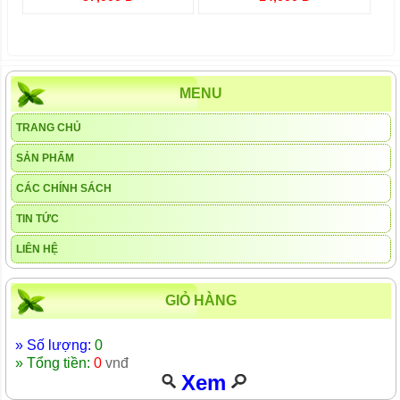
MENU
TRANG CHỦ
SẢN PHẨM
CÁC CHÍNH SÁCH
TIN TỨC
LIÊN HỆ
GIỎ HÀNG
» Số lượng:
0
» Tổng tiền:
0
vnđ
Xem