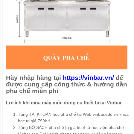
Hãy nhập hàng tại
https://vinbar.vn/
để
được cung cấp công thức & hướng dẫn
pha chế miễn phí
Lợi ích khi mua máy móc dụng cụ thiết bị tại Vinbar
Tặng TÀI KHOẢN học pha chế tại Web vinbar.edu.vn khoá
học trị giá 799k ₫.
Tặng BỘ SÁCH pha chế trị giá 5tr ₫ từ học viện pha chế
Vinbar cho 5 vị khách nhanh tay đăng ký đầu tiên trong