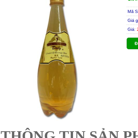
Mã S
Giá g
Giá:
2
Đ
THÔNG TIN SẢN P