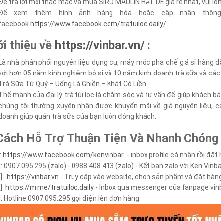
Để trả lời mọi thắc mắc và mua SIRO MAULIN HẠT DẺ giá rẻ nhất, vui lòn
Để xem thêm hình ảnh hàng hóa hoặc cập nhận thông t
facebook
https://www.facebook.com/tratuiloc.daily/
ới thiệu về
https://vinbar.vn/
:
Là nhà phân phối nguyên liệu dụng cụ, máy móc pha chế giá sỉ hàng đ
với hơn 05 năm kinh nghiệm bỏ sỉ và 10 năm kinh doanh trà sữa và các 
Trà Sữa Tứ Quý – Uống Là Ghiền – Khát Có Liền
Thế mạnh của đại lý trà túi lọc là chăm sóc và tư vấn để giúp khách 
chúng tôi thường xuyên nhận được khuyến mãi về giá nguyên liệu, cá
doanh giúp quán trà sữa của bạn luôn đông khách.
Cách Hỗ Trợ Thuận Tiện Và Nhanh Chóng
:
https://www.facebook.com/kenvinbar
- inbox profile cá nhân rồi đặt
]: 0907.095.295 (zalo) - 0988.408.413 (zalo) - Kết bạn zalo với Ken Vinb
]:
https://vinbar.vn
- Truy cập vào website, chọn sản phẩm và đặt hàng
]:
https://m.me/tratuiloc.daily
- Inbox qua messenger của fanpage vin
]: Hotline 0907.095.295 gọi điện lên đơn hàng.