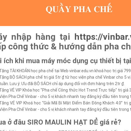
ãy nhập hàng tại
https://vinbar
ấp công thức & hướng dẫn pha ch
i ích khi mua máy móc dụng cụ thiết bị tạ
Tặng TÀI KHOẢN học pha chế tại Web vinbar.edu.vn khoá học trị giá 799
Tặng BỘ SÁCH pha chế trị giá 5tr ₫ từ học viện pha chế Vinbar cho 5 v
tuần. Lưu ý: Ưu đãi BỘ SÁCH chỉ áp dụng đối với đơn hàng trên 2tr ₫.
Tặng VÉ VIP Khóa học "Pha chế Công thức Hot Trend Trực tiếp" trị giá 3
Viện Pha Chế Vinbar - cho 5 vị khách nhanh tay đăng ký đầu tiên trong 
Tặng VÉ VIP Khoá học “Giải Mã Bí Mật Điểm Bán Đông Khách 4.0” trị g
Viện Pha Chế Vinbar - cho 5 vị khách nhanh tay đăng ký đầu tiên trong 
a ở đâu SIRO MAULIN HẠT DẺ giá rẻ?