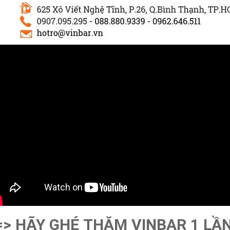
=>
HÃY GHÉ THĂM VINBAR 1 LẦ