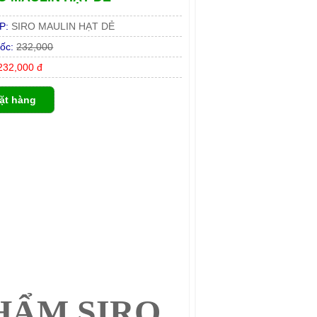
P:
SIRO MAULIN HẠT DẺ
ốc:
232,000
32,000 đ
ặt hàng
HẨM SIRO