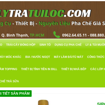
RO
TRÁI CÂY ĐÓNG HỘP
SINH TỐ
DỤNG CỤ PHA CHẾ
LY & TÚI MU
MÁY MÓC KHÁC
BIA / NƯỚC NGỌT
MÁY LÀM ĐÁ/TỦ MÁT
CÔNG THỨC
LÀM TOPPING
THIẾT BỊ TÍNH TIỀN IN BILL
THIẾT BỊ NHÀ BẾP
CÁC LỚP 
 CHẾ TRÀ SỮA
I TIẾT SẢN PHẨM
SIR