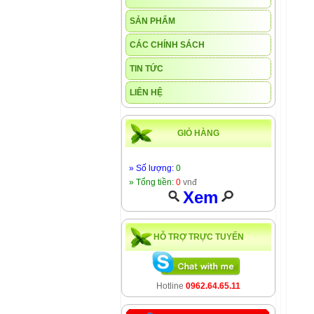
SẢN PHẨM
CÁC CHÍNH SÁCH
TIN TỨC
LIÊN HỆ
GIỎ HÀNG
» Số lượng:
0
» Tổng tiền:
0
vnđ
Xem
HỖ TRỢ TRỰC TUYẾN
Hotline
0962.64.65.11