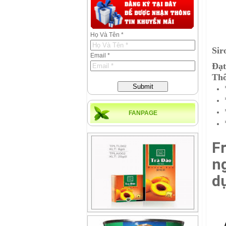
Họ Và Tên *
Sir
Email *
Đạt
Thô
Submit
FANPAGE
F
n
dụ