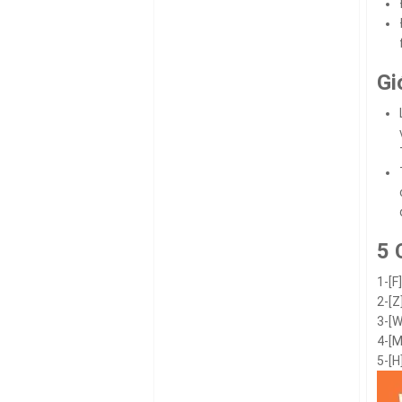
Gi
5 
1-[F]
2-[Z
3-[W
4-[M
5-[H