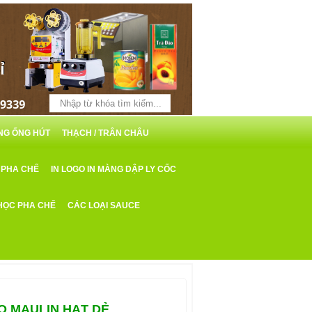
ỖNG ỐNG HÚT
THẠCH / TRÂN CHÂU
 PHA CHẾ
IN LOGO IN MÀNG DẬP LY CỐC
HỌC PHA CHẾ
CÁC LOẠI SAUCE
O MAULIN HẠT DẺ