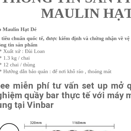
MAULIN HẠT
o Maulin Hạt Dẻ
 tiêu chuẩn quốc tế, được kiểm định và chứng nhận về vệ
ng tin sản phẩm
* Xuất xứ : Đài Loan
* 1.3 kg / chai
* 12 chai / thùng
* Hướng dẫn bảo quản : để nơi khô ráo , thoáng mát
ree miễn phí tư vấn set up mở q
ghiệm quầy bar thực tế với máy m
ng tại Vinbar