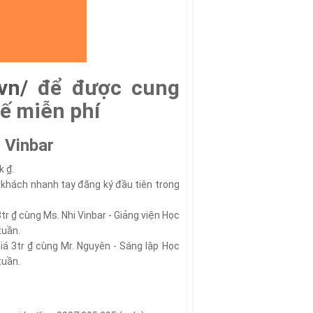
.vn/
để được cung
ế miễn phí
i Vinbar
k ₫.
ị khách nhanh tay đăng ký đầu tiên trong
tr ₫ cùng Ms. Nhi Vinbar - Giảng viện Học
tuần.
iá 3tr ₫ cùng Mr. Nguyên - Sáng lập Học
tuần.