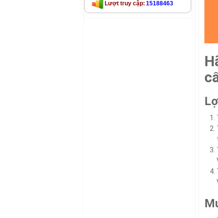
Lượt truy cập:
15188463
H
c
Lợ
Mu