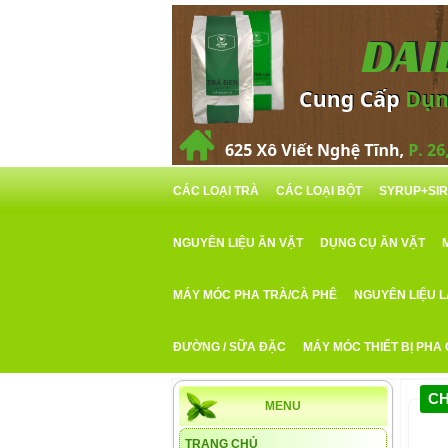
CÁC LOẠI TRÀ
CÁC LOẠI BỘT
SYRUP+SI
NGUYÊN LIỆU ĂN VẶT
DỤNG CỤ ĂN VẶT
MÁY MÓC PHA TRÀ/CÀ PHÊ
NGUYÊN LIỆU 
ĐƯỜNG / SỮA ĐẶC
MÁY MÓC THIẾT BỊ PHA
CH
MENU
TRANG CHỦ