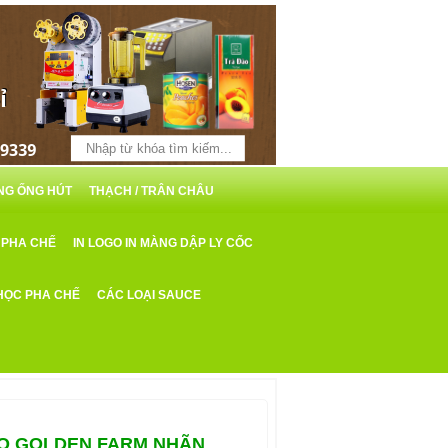
ỖNG ỐNG HÚT
THẠCH / TRÂN CHÂU
 PHA CHẾ
IN LOGO IN MÀNG DẬP LY CỐC
HỌC PHA CHẾ
CÁC LOẠI SAUCE
RO GOLDEN FARM NHÃN