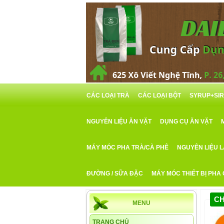
CÁC LOẠI TRÀ
CÁC LOẠI BỘT
SYRUP+SI
NGUYÊN LIỆU ĂN VẶT
DỤNG CỤ ĂN VẶT
MÁY MÓC PHA TRÀ/CÀ PHÊ
NGUYÊN LIỆU 
ĐƯỜNG / SỮA ĐẶC
MÁY MÓC THIẾT BỊ PHA
CH
MENU
TRANG CHỦ