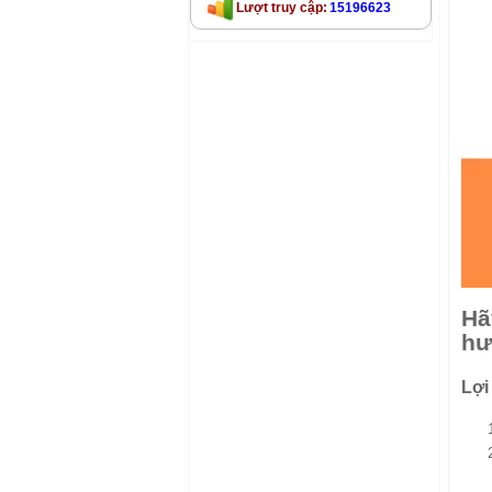
Lượt truy cập:
15196623
Hã
hư
Lợi