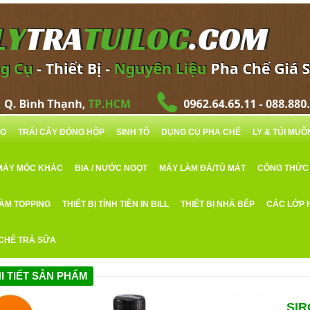
RO
TRÁI CÂY ĐÓNG HỘP
SINH TỐ
DỤNG CỤ PHA CHẾ
LY & TÚI MU
MÁY MÓC KHÁC
BIA / NƯỚC NGỌT
MÁY LÀM ĐÁ/TỦ MÁT
CÔNG THỨC
LÀM TOPPING
THIẾT BỊ TÍNH TIỀN IN BILL
THIẾT BỊ NHÀ BẾP
CÁC LỚP 
 CHẾ TRÀ SỮA
I TIẾT SẢN PHẨM
SI