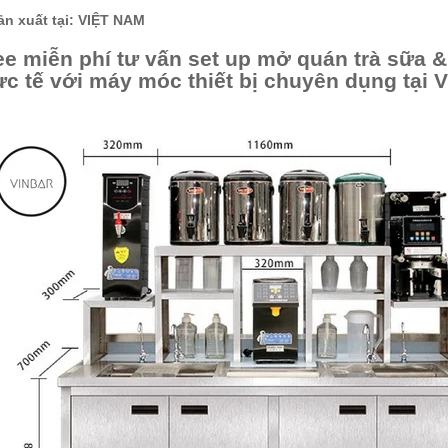
ản xuất tại: VIỆT NAM
ee miễn phí tư vấn set up mở quán trà sữa &
ực tế với máy móc thiết bị chuyên dụng tại V