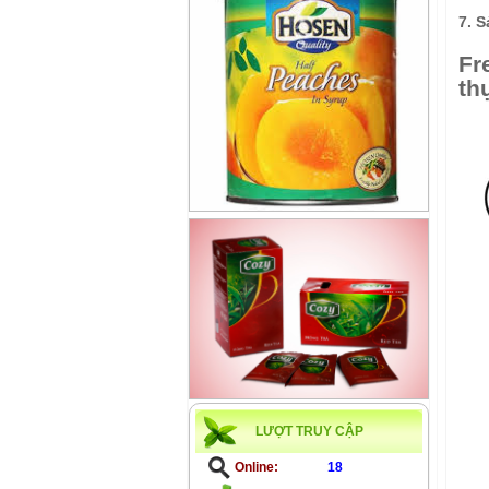
7. S
Fr
th
LƯỢT TRUY CẬP
Online:
18