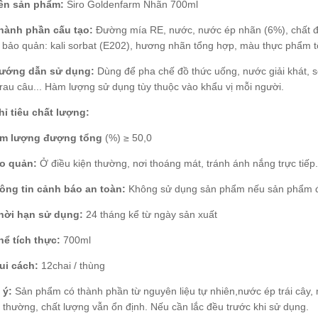
Tên sản phẩm:
Siro Goldenfarm Nhãn 700ml
Thành phần cấu tạo:
Đường mía RE, nước, nước ép nhãn (6%), chất điều
 bảo quản: kali sorbat (E202), hương nhãn tổng hợp, màu thực phẩm 
Hướng dẫn sử dụng:
Dùng để pha chế đồ thức uống, nước giải khát, soda
rau câu... Hàm lượng sử dụng tùy thuộc vào khẩu vị mỗi người.
hỉ tiêu chất lượng:
àm lượng đượng tổng
(%) ≥ 50,0
ảo quản:
Ở điều kiện thường, nơi thoáng mát, tránh ánh nắng trực tiế
ông tin cảnh báo an toàn:
Không sử dụng sản phẩm nếu sản phẩm đ
Thời hạn sử dụng:
24 tháng kể từ ngày sản xuất
hể tích thực:
700ml
ui cách:
12chai / thùng
 ý:
Sản phẩm có thành phần từ nguyên liệu tự nhiên,nước ép trái cây, 
 thường, chất lượng vẫn ổn định. Nếu cần lắc đều trước khi sử dụng.