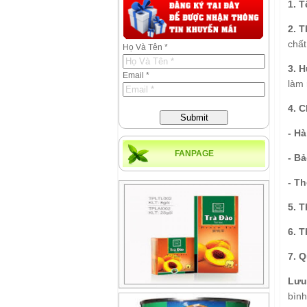
1. 
2. 
chất
Họ Và Tên *
3. 
Email *
làm 
4. C
Submit
- H
FANPAGE
- B
- Th
5. 
6. T
7. Q
Lưu
bình