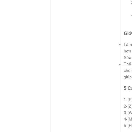
Giớ
Là n
hơn 
Sữa 
Thế 
chún
giúp
5 C
1-[F
2-[Z
3-[
4-[M
5-[H