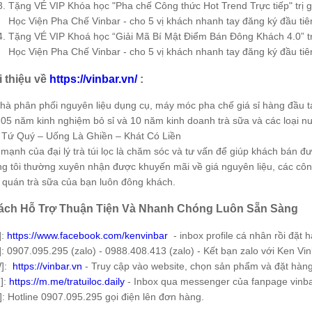
Tặng VÉ VIP Khóa học "Pha chế Công thức Hot Trend Trực tiếp" trị gi
Học Viện Pha Chế Vinbar - cho 5 vị khách nhanh tay đăng ký đầu tiên
Tặng VÉ VIP Khoá học “Giải Mã Bí Mật Điểm Bán Đông Khách 4.0” trị
Học Viện Pha Chế Vinbar - cho 5 vị khách nhanh tay đăng ký đầu tiên
i thiệu về
https://vinbar.vn/
:
hà phân phối nguyên liệu dụng cụ, máy móc pha chế giá sỉ hàng đầu t
05 năm kinh nghiệm bỏ sỉ và 10 năm kinh doanh trà sữa và các loại nư
Tứ Quý – Uống Là Ghiền – Khát Có Liền
mạnh của đại lý trà túi lọc là chăm sóc và tư vấn để giúp khách bán đ
g tôi thường xuyên nhận được khuyến mãi về giá nguyên liệu, các côn
 quán trà sữa của bạn luôn đông khách.
ách Hỗ Trợ Thuận Tiện Và Nhanh Chóng Luôn Sẵn Sàng
]:
https://www.facebook.com/kenvinbar
- inbox profile cá nhân rồi đặt 
]: 0907.095.295 (zalo) - 0988.408.413 (zalo) - Kết bạn zalo với Ken Vi
W]:
https://vinbar.vn
- Truy cập vào website, chọn sản phẩm và đặt hàng
]:
https://m.me/tratuiloc.daily
- Inbox qua messenger của fanpage vinb
]: Hotline 0907.095.295 gọi điện lên đơn hàng.