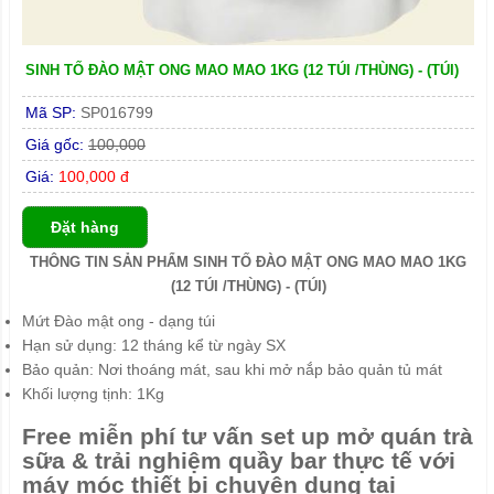
SINH TỐ ĐÀO MẬT ONG MAO MAO 1KG (12 TÚI /THÙNG) - (TÚI)
Mã SP:
SP016799
Giá gốc:
100,000
Giá:
100,000 đ
Đặt hàng
THÔNG TIN SẢN PHẨM SINH TỐ ĐÀO MẬT ONG MAO MAO 1KG
(12 TÚI /THÙNG) - (TÚI)
Mứt Đào mật ong - dạng túi
Hạn sử dụng: 12 tháng kể từ ngày SX
Bảo quản: Nơi thoáng mát, sau khi mở nắp bảo quản tủ mát
Khối lượng tịnh: 1Kg
Free miễn phí tư vấn set up mở quán trà
sữa & trải nghiệm quầy bar thực tế với
máy móc thiết bị chuyên dụng tại