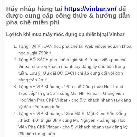
Hãy nhập hàng tại
https://vinbar.vn/
để
được cung cấp công thức & hướng dẫn
pha chế miễn phí
Lợi ích khi mua máy móc dụng cụ thiết bị tại Vinbar
Tặng TÀI KHOẢN học pha chế tại Web vinbar.edu.vn khoá
học trị giá 799k ₫.
Tặng BỘ SÁCH pha chế trị giá 5tr ₫ từ học viện pha chế
Vinbar cho 5 vị khách nhanh tay đăng ký đầu tiên trong
tuần. Lưu ý: Ưu đãi BỘ SÁCH chỉ áp dụng đối với đơn
hàng trên 2tr ₫.
Tặng VÉ VIP Khóa học "Pha chế Công thức Hot Trend
Trực tiếp" trị giá 3tr ₫ cùng Ms. Nhi Vinbar - Giảng viện
Học Viện Pha Chế Vinbar - cho 5 vị khách nhanh tay đăng
ký đầu tiên trong tuần.
Tặng VÉ VIP Khoá học “Giải Mã Bí Mật Điểm Bán Đông
Khách 4.0” trị giá 3tr ₫ cùng Mr. Nguyên - Sáng lập Học
Viện Pha Chế Vinbar - cho 5 vị khách nhanh tay đăng ký
đầu tiên trong tuần.