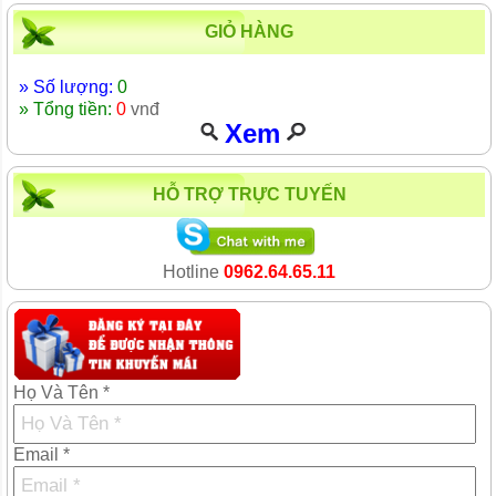
GIỎ HÀNG
» Số lượng:
0
» Tổng tiền:
0
vnđ
Xem
HỖ TRỢ TRỰC TUYẾN
Hotline
0962.64.65.11
Họ Và Tên *
Email *