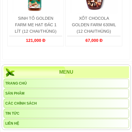
SINH TỐ GOLDEN
XỐT CHOCOLA
FARM ME HẠT ĐÁC 1
GOLDEN FARM 630ML
LÍT (12 CHAI/THÙNG)
(12 CHAI/THÙNG)
121,000 Đ
67,000 Đ
MENU
TRANG CHỦ
SẢN PHẨM
CÁC CHÍNH SÁCH
TIN TỨC
LIÊN HỆ