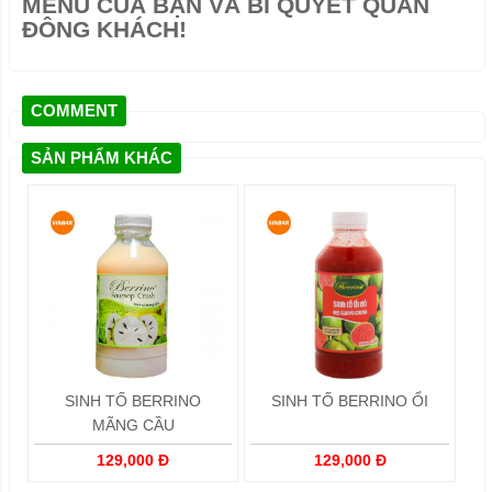
MENU CỦA BẠN VÀ BÍ QUYẾT QUÁN
ĐÔNG KHÁCH!
COMMENT
SẢN PHẨM KHÁC
SINH TỐ BERRINO
SINH TỐ BERRINO ỔI
MÃNG CẦU
129,000 Đ
129,000 Đ