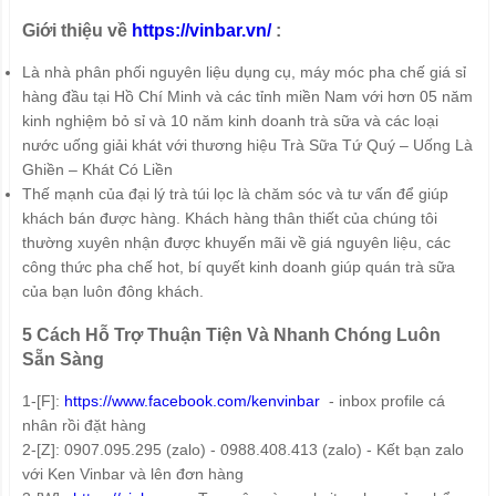
Giới thiệu về
https://vinbar.vn/
:
Là nhà phân phối nguyên liệu dụng cụ, máy móc pha chế giá sỉ
hàng đầu tại Hồ Chí Minh và các tỉnh miền Nam với hơn 05 năm
kinh nghiệm bỏ sỉ và 10 năm kinh doanh trà sữa và các loại
nước uống giải khát với thương hiệu Trà Sữa Tứ Quý – Uống Là
Ghiền – Khát Có Liền
Thế mạnh của đại lý trà túi lọc là chăm sóc và tư vấn để giúp
khách bán được hàng. Khách hàng thân thiết của chúng tôi
thường xuyên nhận được khuyến mãi về giá nguyên liệu, các
công thức pha chế hot, bí quyết kinh doanh giúp quán trà sữa
của bạn luôn đông khách.
5 Cách Hỗ Trợ Thuận Tiện Và Nhanh Chóng Luôn
Sẵn Sàng
1-[F]:
https://www.facebook.com/kenvinbar
- inbox profile cá
nhân rồi đặt hàng
2-[Z]: 0907.095.295 (zalo) - 0988.408.413 (zalo) - Kết bạn zalo
với Ken Vinbar và lên đơn hàng