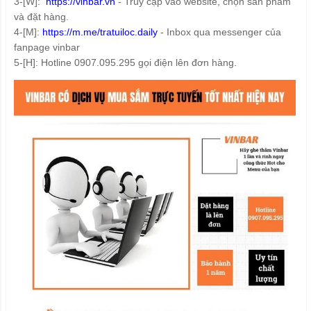
3-[W]:
https://vinbar.vn
- Truy cập vào website, chọn sản phẩm
và đặt hàng.
4-[M]:
https://m.me/tratuiloc.daily
- Inbox qua messenger của
fanpage vinbar
5-[H]: Hotline 0907.095.295 gọi điện lên đơn hàng.