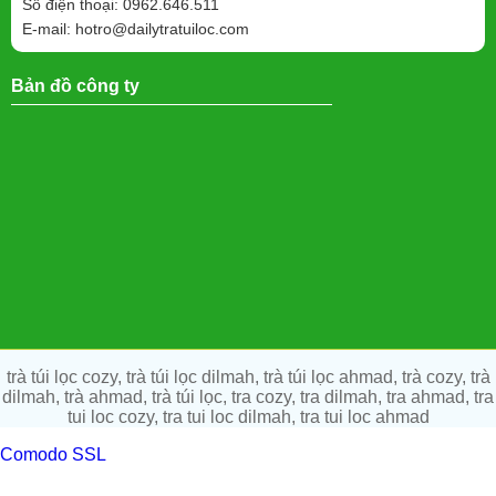
Số điện thoại: 0962.646.511
E-mail:
hotro@dailytratuiloc.com
Bản đồ công ty
trà túi lọc cozy, trà túi lọc dilmah, trà túi lọc ahmad, trà cozy, trà
dilmah, trà ahmad, trà túi lọc, tra cozy, tra dilmah, tra ahmad, tra
tui loc cozy, tra tui loc dilmah, tra tui loc ahmad
Comodo SSL