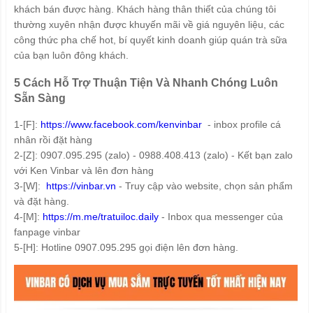
khách bán được hàng. Khách hàng thân thiết của chúng tôi
thường xuyên nhận được khuyến mãi về giá nguyên liệu, các
công thức pha chế hot, bí quyết kinh doanh giúp quán trà sữa
của bạn luôn đông khách.
5 Cách Hỗ Trợ Thuận Tiện Và Nhanh Chóng Luôn
Sẵn Sàng
1-[F]:
https://www.facebook.com/kenvinbar
- inbox profile cá
nhân rồi đặt hàng
2-[Z]: 0907.095.295 (zalo) - 0988.408.413 (zalo) - Kết bạn zalo
với Ken Vinbar và lên đơn hàng
3-[W]:
https://vinbar.vn
- Truy cập vào website, chọn sản phẩm
và đặt hàng.
4-[M]:
https://m.me/tratuiloc.daily
- Inbox qua messenger của
fanpage vinbar
5-[H]: Hotline 0907.095.295 gọi điện lên đơn hàng.