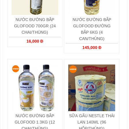
NƯỚC ĐƯỜNG BẮP
NƯỚC ĐƯỜNG BẮP
GLOFOOD 700GR (24
GLOFOOD ĐƯỜNG
CHAI/THÙNG)
BẮP 6KG (4
CAN/THÙNG)
16,000 Đ
145,000 Đ
NƯỚC ĐƯỜNG BẮP
SỮA GẤU NESTLE THÁI
GLOFOOD 1.3KG (12
LAN 140ML (96
CHAI/THÙNG)
HỘP/THÙNG)