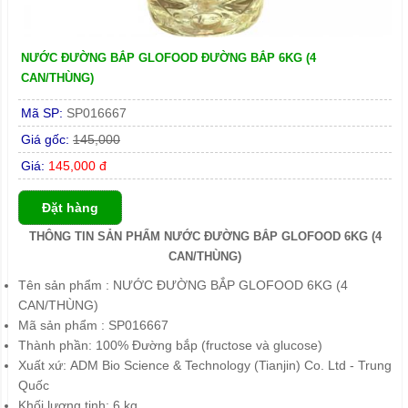
NƯỚC ĐƯỜNG BẮP GLOFOOD ĐƯỜNG BẮP 6KG (4
CAN/THÙNG)
Mã SP:
SP016667
Giá gốc:
145,000
Giá:
145,000 đ
Đặt hàng
THÔNG TIN SẢN PHẨM NƯỚC ĐƯỜNG BẮP GLOFOOD 6KG (4
CAN/THÙNG)
Tên sản phẩm : NƯỚC ĐƯỜNG BẮP GLOFOOD 6KG (4
CAN/THÙNG)
Mã sản phẩm : SP016667
Thành phần: 100% Đường bắp (fructose và glucose)
Xuất xứ: ADM Bio Science & Technology (Tianjin) Co. Ltd - Trung
Quốc
Khối lượng tịnh: 6 kg