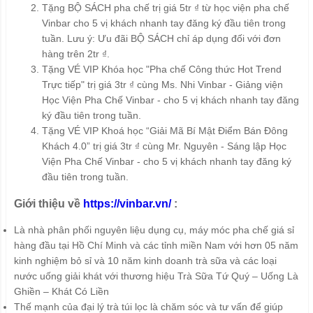
Tặng BỘ SÁCH pha chế trị giá 5tr ₫ từ học viện pha chế
Vinbar cho 5 vị khách nhanh tay đăng ký đầu tiên trong
tuần. Lưu ý: Ưu đãi BỘ SÁCH chỉ áp dụng đối với đơn
hàng trên 2tr ₫.
Tặng VÉ VIP Khóa học "Pha chế Công thức Hot Trend
Trực tiếp" trị giá 3tr ₫ cùng Ms. Nhi Vinbar - Giảng viện
Học Viện Pha Chế Vinbar - cho 5 vị khách nhanh tay đăng
ký đầu tiên trong tuần.
Tặng VÉ VIP Khoá học “Giải Mã Bí Mật Điểm Bán Đông
Khách 4.0” trị giá 3tr ₫ cùng Mr. Nguyên - Sáng lập Học
Viện Pha Chế Vinbar - cho 5 vị khách nhanh tay đăng ký
đầu tiên trong tuần.
Giới thiệu về
https://vinbar.vn/
:
Là nhà phân phối nguyên liệu dụng cụ, máy móc pha chế giá sỉ
hàng đầu tại Hồ Chí Minh và các tỉnh miền Nam với hơn 05 năm
kinh nghiệm bỏ sỉ và 10 năm kinh doanh trà sữa và các loại
nước uống giải khát với thương hiệu Trà Sữa Tứ Quý – Uống Là
Ghiền – Khát Có Liền
Thế mạnh của đại lý trà túi lọc là chăm sóc và tư vấn để giúp