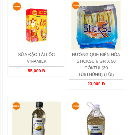
SỮA ĐẶC TÀI LỘC
ĐƯỜNG QUE BIÊN HÒA
VINAMILK
STICKSU 6 GR X 50
GÓI/TÚI (30
55,000 Đ
TÚI/THÙNG) (TÚI)
23,000 Đ