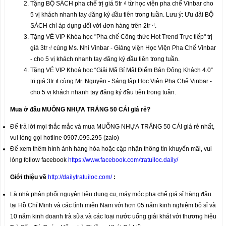
Tặng BỘ SÁCH pha chế trị giá 5tr ₫ từ học viện pha chế Vinbar cho
5 vị khách nhanh tay đăng ký đầu tiên trong tuần. Lưu ý: Ưu đãi BỘ
SÁCH chỉ áp dụng đối với đơn hàng trên 2tr ₫.
Tặng VÉ VIP Khóa học "Pha chế Công thức Hot Trend Trực tiếp" trị
giá 3tr ₫ cùng Ms. Nhi Vinbar - Giảng viện Học Viện Pha Chế Vinbar
- cho 5 vị khách nhanh tay đăng ký đầu tiên trong tuần.
Tặng VÉ VIP Khoá học “Giải Mã Bí Mật Điểm Bán Đông Khách 4.0”
trị giá 3tr ₫ cùng Mr. Nguyên - Sáng lập Học Viện Pha Chế Vinbar -
cho 5 vị khách nhanh tay đăng ký đầu tiên trong tuần.
Mua ở đâu MUỖNG NHỰA TRẮNG 50 CÁI
giá rẻ?
Để trả lời mọi thắc mắc và mua MUỖNG NHỰA TRẮNG 50 CÁI giá rẻ nhất,
vui lòng gọi hotline 0907.095.295 (zalo)
Để xem thêm hình ảnh hàng hóa hoặc cập nhận thông tin khuyến mãi, vui
lòng follow facebook
https://www.facebook.com/tratuiloc.daily/
Giới thiệu về
http://dailytratuiloc.com/
:
Là nhà phân phối nguyên liệu dụng cụ, máy móc pha chế giá sỉ hàng đầu
tại Hồ Chí Minh và các tỉnh miền Nam với hơn 05 năm kinh nghiệm bỏ sỉ và
10 năm kinh doanh trà sữa và các loại nước uống giải khát với thương hiệu