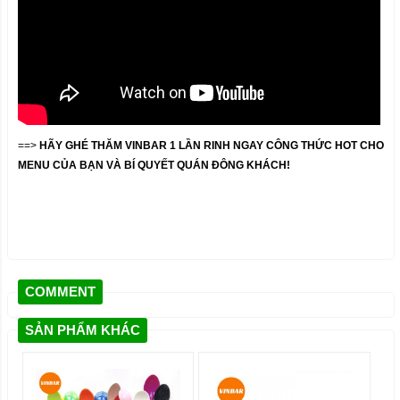
==>
HÃY GHÉ THĂM VINBAR 1 LẦN RINH NGAY CÔNG THỨC HOT CHO
MENU CỦA BẠN VÀ BÍ QUYẾT QUÁN ĐÔNG KHÁCH!
COMMENT
SẢN PHẨM KHÁC