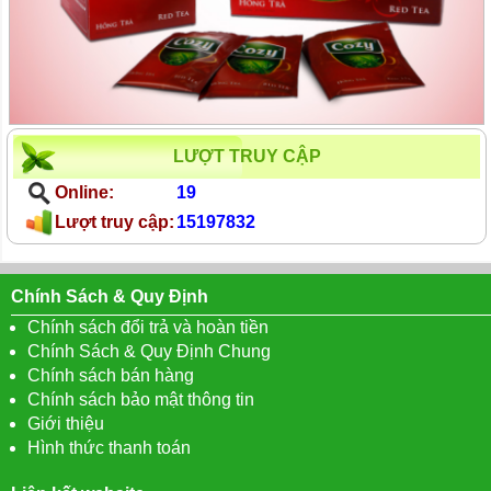
LƯỢT TRUY CẬP
Online:
19
Lượt truy cập:
15197832
Chính Sách & Quy Định
Chính sách đổi trả và hoàn tiền
Chính Sách & Quy Định Chung
Chính sách bán hàng
Chính sách bảo mật thông tin
Giới thiệu
Hình thức thanh toán