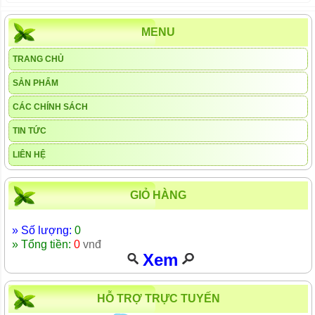
MENU
TRANG CHỦ
SẢN PHẨM
CÁC CHÍNH SÁCH
TIN TỨC
LIÊN HỆ
GIỎ HÀNG
» Số lượng:
0
» Tổng tiền:
0
vnđ
Xem
HỖ TRỢ TRỰC TUYẾN