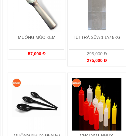
MUỖNG MÚC KEM
TÚI TRÀ SỮA 1 LY/ 5KG
57,000 Đ
295,000 Đ
275,000 Đ
MUỖNG NHỰA ĐEN 50
CHAI SỐT NHỰA