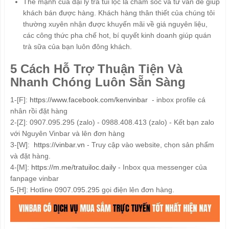
Thế mạnh của đại lý trà túi lọc là chăm sóc và tư vấn để giúp
khách bán được hàng. Khách hàng thân thiết của chúng tôi
thường xuyên nhận được khuyến mãi về giá nguyên liệu,
các công thức pha chế hot, bí quyết kinh doanh giúp quán
trà sữa của bạn luôn đông khách.
5 Cách Hỗ Trợ Thuận Tiện Và
Nhanh Chóng Luôn Sẵn Sàng
1-[F]:
https://www.facebook.com/kenvinbar
- inbox profile cá
nhân rồi đặt hàng
2-[Z]: 0907.095.295 (zalo) - 0988.408.413 (zalo) - Kết bạn zalo
với Nguyên Vinbar và lên đơn hàng
3-[W]:
https://vinbar.vn
- Truy cập vào website, chọn sản phẩm
và đặt hàng.
4-[M]:
https://m.me/tratuiloc.daily
- Inbox qua messenger của
fanpage vinbar
5-[H]: Hotline 0907.095.295 gọi điện lên đơn hàng.