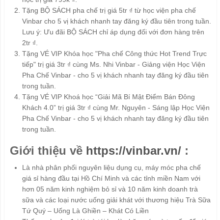
Tặng BỘ SÁCH pha chế trị giá 5tr ₫ từ học viện pha chế
Vinbar cho 5 vị khách nhanh tay đăng ký đầu tiên trong tuần.
Lưu ý: Ưu đãi BỘ SÁCH chỉ áp dụng đối với đơn hàng trên
2tr ₫.
Tặng VÉ VIP Khóa học "Pha chế Công thức Hot Trend Trực
tiếp" trị giá 3tr ₫ cùng Ms. Nhi Vinbar - Giảng viện Học Viện
Pha Chế Vinbar - cho 5 vị khách nhanh tay đăng ký đầu tiên
trong tuần.
Tặng VÉ VIP Khoá học “Giải Mã Bí Mật Điểm Bán Đông
Khách 4.0” trị giá 3tr ₫ cùng Mr. Nguyên - Sáng lập Học Viện
Pha Chế Vinbar - cho 5 vị khách nhanh tay đăng ký đầu tiên
trong tuần.
Giới thiệu về
https://vinbar.vn/
:
Là nhà phân phối nguyên liệu dụng cụ, máy móc pha chế
giá sỉ hàng đầu tại Hồ Chí Minh và các tỉnh miền Nam với
hơn 05 năm kinh nghiệm bỏ sỉ và 10 năm kinh doanh trà
sữa và các loại nước uống giải khát với thương hiệu Trà Sữa
Tứ Quý – Uống Là Ghiền – Khát Có Liền