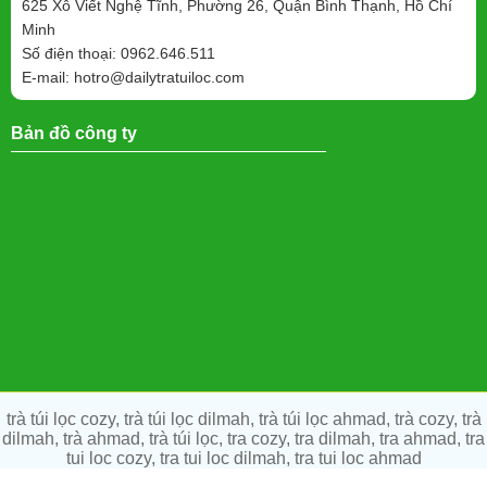
625 Xô Viết Nghệ Tĩnh, Phường 26, Quận Bình Thạnh, Hồ Chí
Minh
Số điện thoại: 0962.646.511
E-mail:
hotro@dailytratuiloc.com
Bản đồ công ty
trà túi lọc cozy, trà túi lọc dilmah, trà túi lọc ahmad, trà cozy, trà
dilmah, trà ahmad, trà túi lọc, tra cozy, tra dilmah, tra ahmad, tra
tui loc cozy, tra tui loc dilmah, tra tui loc ahmad