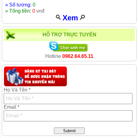
» Số lượng:
0
» Tổng tiền:
0
vnđ
Xem
HỖ TRỢ TRỰC TUYẾN
Hotline
0962.64.65.11
Họ Và Tên *
Email *
Submit