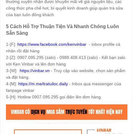
thường xuyên nhận được khuyến mãi về giá nguyên liệu, các
công thức pha chế hot, bí quyết kinh doanh giúp quán trà sữa
của bạn luôn đông khách.
5 Cách Hỗ Trợ Thuận Tiện Và Nhanh Chóng Luôn
Sẵn Sàng
1-[F]:
https://www.facebook.com/kenvinbar
- inbox profile cá
nhân rồi đặt hàng
2-[Z]: 0907.095.295 (zalo) - 0988.408.413 (zalo) - Kết bạn zalo
với Ken Vinbar và lên đơn hàng
3-[W]:
https://vinbar.vn
- Truy cập vào website, chọn sản phẩm
và đặt hàng.
4-[M]:
https://m.me/tratuiloc.daily
- Inbox qua messenger của
fanpage vinbar
5-[H]: Hotline 0907.095.295 gọi điện lên đơn hàng.