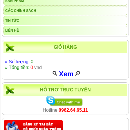
SẢN PHẨM
CÁC CHÍNH SÁCH
TIN TỨC
LIÊN HỆ
GIỎ HÀNG
» Số lượng:
0
» Tổng tiền:
0
vnđ
Xem
HỖ TRỢ TRỰC TUYẾN
Hotline
0962.64.65.11