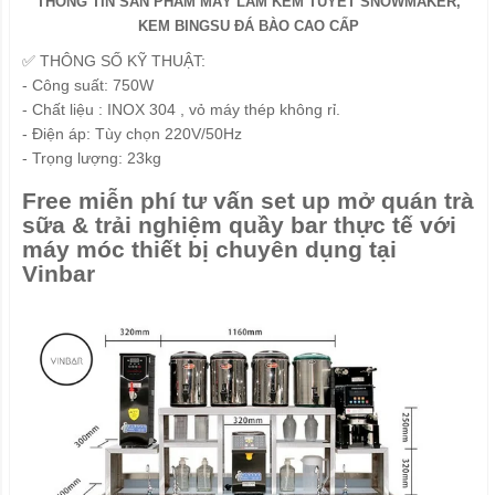
THÔNG TIN SẢN PHẨM MÁY LÀM KEM TUYẾT SNOWMAKER,
KEM BINGSU ĐÁ BÀO CAO CẤP
✅ THÔNG SỐ KỸ THUẬT:
- Công suất: 750W
- Chất liệu : INOX 304 , vỏ máy thép không rỉ.
- Điện áp: Tùy chọn 220V/50Hz
- Trọng lượng: 23kg
Free miễn phí tư vấn set up mở quán trà
sữa & trải nghiệm quầy bar thực tế với
máy móc thiết bị chuyên dụng tại
Vinbar