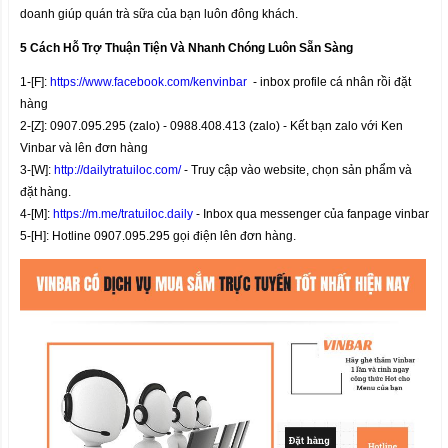
doanh giúp quán trà sữa của bạn luôn đông khách.
5 Cách Hỗ Trợ Thuận Tiện Và Nhanh Chóng Luôn Sẵn Sàng
1-[F]:
https://www.facebook.com/kenvinbar
- inbox profile cá nhân rồi đặt
hàng
2-[Z]: 0907.095.295 (zalo) - 0988.408.413 (zalo) - Kết bạn zalo với Ken
Vinbar và lên đơn hàng
3-[W]:
http://dailytratuiloc.com/
- Truy cập vào website, chọn sản phẩm và
đặt hàng.
4-[M]:
https://m.me/tratuiloc.daily
- Inbox qua messenger của fanpage vinbar
5-[H]: Hotline 0907.095.295 gọi điện lên đơn hàng.