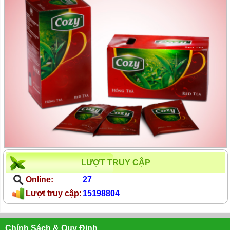
LƯỢT TRUY CẬP
Online:
27
Lượt truy cập:
15198804
Chính Sách & Quy Định