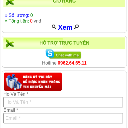
GIỎ HÀNG
» Số lượng:
0
» Tổng tiền:
0
vnđ
Xem
HỖ TRỢ TRỰC TUYẾN
Hotline
0962.64.65.11
Họ Và Tên *
Email *