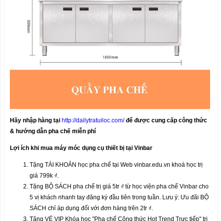
Hãy nhập hàng tại
http://dailytratuiloc.com/
để được cung cấp công thức
& hướng dẫn pha chế miễn phí
Lợi ích khi mua máy móc dụng cụ thiết bị tại Vinbar
Tặng TÀI KHOẢN học pha chế tại Web vinbar.edu.vn khoá học trị
giá 799k ₫.
Tặng BỘ SÁCH pha chế trị giá 5tr ₫ từ học viện pha chế Vinbar cho
5 vị khách nhanh tay đăng ký đầu tiên trong tuần. Lưu ý: Ưu đãi BỘ
SÁCH chỉ áp dụng đối với đơn hàng trên 2tr ₫.
Tặng VÉ VIP Khóa học "Pha chế Công thức Hot Trend Trực tiếp" trị