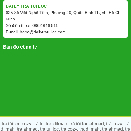
ĐẠI LÝ TRÀ TÚI LỌC
625 Xô Viết Nghệ Tĩnh, Phường 26, Quận Bình Thạnh, Hồ Chí
Minh
Số điện thoại: 0962.646.511
E-mail:
hotro@dailytratuiloc.com
Bản đồ công ty
trà túi lọc cozy, trà túi lọc dilmah, trà túi lọc ahmad, trà cozy, trà
dilmah, trà ahmad, trà túi lọc, tra cozy, tra dilmah, tra ahmad, tra