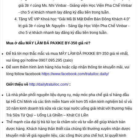
giá 3tr ₫ cùng Ms. Nhi Vinbar - Giảng viện Học Viện Pha Chế Vinbar
- cho 5 vị khách nhanh tay đăng ký đầu tiên trong tuần.
Tặng VÉ VIP Khoá học “Giải Mã Bí Mật Điểm Bán Đông Khách 4.0”
trị giá 3tr ₫ cùng Mr. Nguyên - Sáng lập Học Viện Pha Chế Vinbar -
cho 5 vị khách nhanh tay đăng ký đầu tiên trong tuần.
Mua ở đâu MÁY LÀM ĐÁ PAXIKE BY-350
giá rẻ?
Để trả lời mọi thắc mắc và mua MÁY LÀM ĐÁ PAXIKE BY-350 giá rẻ nhất,
vui lòng gọi hotline 0907.095.295 (zalo)
Để xem thêm hình ảnh hàng hóa hoặc cập nhận thông tin khuyến mãi, vui
lòng follow facebook
https://www.facebook.com/tratuiloc.daily/
Giới thiệu về
http://dailytratuiloc.com/
:
Là nhà phân phối nguyên liệu dụng cụ, máy móc pha chế giá sỉ hàng đầu
tại Hồ Chí Minh và các tỉnh miền Nam với hơn 05 năm kinh nghiệm bỏ sỉ và
10 năm kinh doanh trà sữa và các loại nước uống giải khát với thương hiệu
Trà Sữa Tứ Quý – Uống Là Ghiền – Khát Có Liền
Thế mạnh của đại lý trà túi lọc là chăm sóc và tư vấn để giúp khách bán
được hàng. Khách hàng thân thiết của chúng tôi thường xuyên nhận được
khuyến mãi về giá nguyên liệu, các công thức pha chế hot, bí quyết kinh